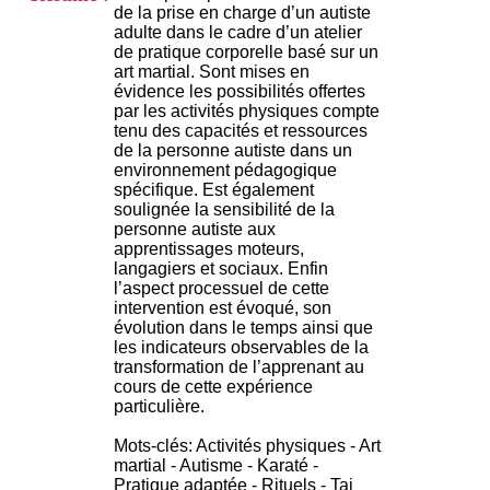
i
de la prise en charge d’un autiste
o
adulte dans le cadre d’un atelier
n
de pratique corporelle basé sur un
d
art martial. Sont mises en
u
évidence les possibilités offertes
C
par les activités physiques compte
R
tenu des capacités et ressources
A
de la personne autiste dans un
R
environnement pédagogique
h
spécifique. Est également
ô
soulignée la sensibilité de la
n
personne autiste aux
e
apprentissages moteurs,
-
langagiers et sociaux. Enfin
A
l’aspect processuel de cette
l
intervention est évoqué, son
p
évolution dans le temps ainsi que
e
les indicateurs observables de la
s
transformation de l’apprenant au
C
cours de cette expérience
e
particulière.
n
t
Mots-clés: Activités physiques - Art
r
martial - Autisme - Karaté -
e
Pratique adaptée - Rituels - Tai