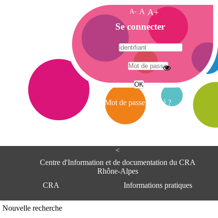
A-
A
A+
A
Se connecter
c
c
u
e
A
i
d
l
r
Mot de passe oublié ?
e
s
s
e
<
C
e
Centre d'Information et de documentation du CRA
n
Rhône-Alpes
t
CRA
Informations pratiques
r
e
d
Adresse
Nouvelle recherche
'
Centre d'information et de documentat