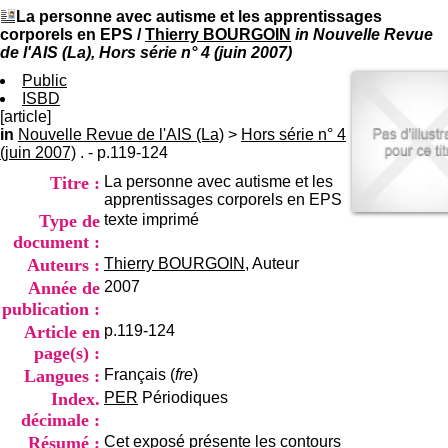
I
du CRA Rhône-Alpes
La personne avec autisme et les apprentissages
n
Centre Hospitalier le Vinatier
corporels en EPS
/
Thierry BOURGOIN
in Nouvelle Revue
f
bât 211
de l'AIS (La), Hors série n° 4 (juin 2007)
o
95, Bd Pinel
r
Public
69678 Bron Cedex
m
ISBD
Horaires
a
[article]
Lundi au Vendredi
t
in
Nouvelle Revue de l'AIS (La)
>
Hors série n° 4
9h00-12h00 13h30-16h00
i
(juin 2007)
. - p.119-124
Contact
o
Tél:
+33(0)4 37 91 54 65
Titre :
La personne avec autisme et les
n
Fax:
+33(0)4 37 91 54 37
apprentissages corporels en EPS
e
Mail
Type de
texte imprimé
t
d
document :
e
Auteurs :
Thierry BOURGOIN
, Auteur
D
Année de
2007
o
publication :
c
u
Article en
p.119-124
m
page(s) :
e
Langues :
Français (
fre
)
n
Index.
PER
Périodiques
t
décimale :
a
t
Résumé :
Cet exposé présente les contours