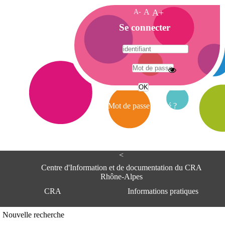
A-
A
A+
A
Se connecter
c
c
u
e
A
i
d
l
r
Mot de passe oublié ?
e
s
s
e
<
C
e
Centre d'Information et de documentation du CRA
n
Rhône-Alpes
t
CRA
Informations pratiques
r
e
d
Adresse
Nouvelle recherche
'
Centre d'information et de documentat