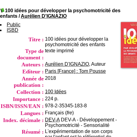
I
du CRA Rhône-Alpes
n
Centre Hospitalier le Vinatier
100 idées pour développer la psychomotricité des
f
bât 211
enfants
/
Aurélien D'IGNAZIO
o
95, Bd Pinel
r
Public
69678 Bron Cedex
m
ISBD
Horaires
a
Lundi au Vendredi
Titre :
100 idées pour développer la
t
9h00-12h00 13h30-16h00
psychomotricité des enfants
i
Contact
Type de
texte imprimé
o
Tél:
+33(0)4 37 91 54 65
n
document :
Fax:
+33(0)4 37 91 54 37
e
Auteurs :
Aurélien D'IGNAZIO
, Auteur
Mail
t
Editeur :
Paris [France] : Tom Pousse
d
Année de
2018
e
D
publication :
o
Collection :
100 Idées
c
Importance :
224 p.
u
ISBN/ISSN/EAN :
978-2-35345-183-8
m
e
Langues :
Français (
fre
)
n
Index. décimale :
DEV-A
DEV-A - Développement -
t
Psychomotricité - Sensorialité
a
Résumé :
L'expérimentation de son corps
t
par l'enfant est le référentiel de