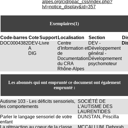
alpes.org/cid/opac_css/index.php?
.
lvl=notice_display&id=357
2
1
1
Exemplaires(1)
9
5
,
Code-barres
Cote
Support
Localisation
Section
Di
B
DOC0004382
DEV-
Livre
Centre
DEV -
Di
d
A
d'Information et
Développement
P
DIG
de
général -
i
Documentation
Dévelopmement
n
du CRA
psychomoteur
e
Rhône-Alpes
l
F
-
Les abonnés qui ont emprunté ce document ont également
6
emprunté :
9
6
7
Autisme 103 - Les déficits sensoriels,
SOCIÉTÉ DE
7
les comportements
L'AUTISME DES
B
LAURENTIDES
R
Parler le langage sensoriel de votre
DUNSTAN, Priscilla
O
enfant
N
La rétroaction au coeur de la classe
MCCALLUM, Deborah