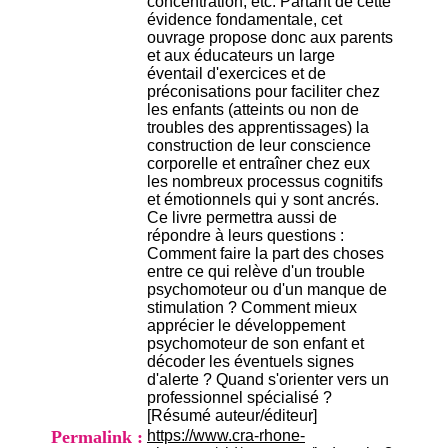
concentration, etc. Partant de cette
H
évidence fondamentale, cet
o
ouvrage propose donc aux parents
s
et aux éducateurs un large
p
éventail d'exercices et de
i
préconisations pour faciliter chez
t
les enfants (atteints ou non de
a
troubles des apprentissages) la
l
construction de leur conscience
i
corporelle et entraîner chez eux
e
les nombreux processus cognitifs
r
et émotionnels qui y sont ancrés.
l
Ce livre permettra aussi de
e
répondre à leurs questions :
V
Comment faire la part des choses
i
entre ce qui relève d'un trouble
n
psychomoteur ou d'un manque de
a
stimulation ? Comment mieux
t
apprécier le développement
i
psychomoteur de son enfant et
e
décoder les éventuels signes
r
d'alerte ? Quand s'orienter vers un
,
professionnel spécialisé ?
b
[Résumé auteur/éditeur]
â
Permalink :
https://www.cra-rhone-
t