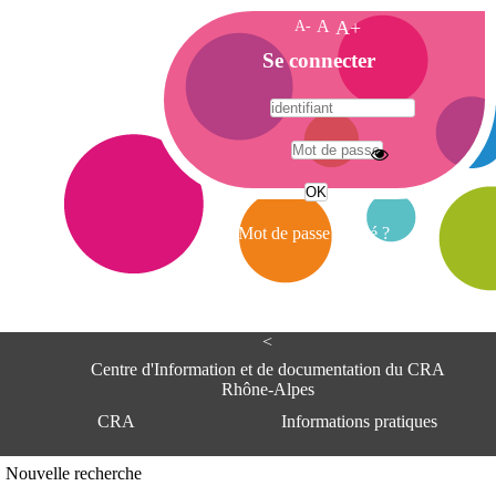
A-
A
A+
A
Se connecter
c
c
u
e
A
i
d
l
r
Mot de passe oublié ?
e
s
s
e
<
C
e
Centre d'Information et de documentation du CRA
n
Rhône-Alpes
t
CRA
Informations pratiques
r
e
d
Adresse
Nouvelle recherche
'
Centre d'information et de documentat