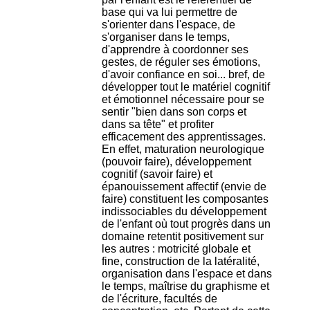
i
base qui va lui permettre de
o
s'orienter dans l'espace, de
n
s'organiser dans le temps,
d
d'apprendre à coordonner ses
u
gestes, de réguler ses émotions,
C
d'avoir confiance en soi... bref, de
R
développer tout le matériel cognitif
A
et émotionnel nécessaire pour se
R
sentir "bien dans son corps et
h
dans sa tête" et profiter
ô
efficacement des apprentissages.
n
En effet, maturation neurologique
e
(pouvoir faire), développement
-
cognitif (savoir faire) et
A
épanouissement affectif (envie de
l
faire) constituent les composantes
p
indissociables du développement
e
de l'enfant où tout progrès dans un
s
domaine retentit positivement sur
C
les autres : motricité globale et
e
fine, construction de la latéralité,
n
organisation dans l'espace et dans
t
le temps, maîtrise du graphisme et
r
de l'écriture, facultés de
e