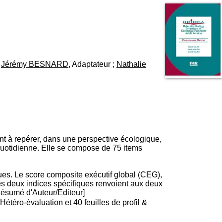
I
95, Bd Pinel
n
69678 Bron Cedex
f
Horaires
o
Lundi au Vendredi
r
9h00-12h00 13h30-16h00
m
Contact
a
Tél:
+33(0)4 37 91 54 65
;
Jérémy BESNARD
, Adaptateur ;
Nathalie
t
Fax:
+33(0)4 37 91 54 37
i
Mail
o
n
e
t
d
e
D
nt à repérer, dans une perspective écologique,
o
 quotidienne. Elle se compose de 75 items
c
u
m
ques. Le score composite exécutif global (CEG),
e
s deux indices spécifiques renvoient aux deux
n
Résumé d'Auteur/Editeur]
t
téro-évaluation et 40 feuilles de profil &
a
t