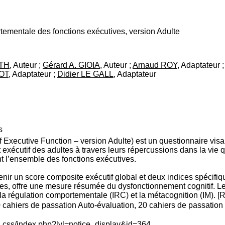
tementale des fonctions exécutives, version Adulte
ITH
, Auteur ;
Gérard A. GIOIA
, Auteur ;
Arnaud ROY
, Adaptateur 
OT
, Adaptateur ;
Didier LE GALL
, Adaptateur
s
 Executive Function – version Adulte) est un questionnaire visa
t exécutif des adultes à travers leurs répercussions dans la vie
nt l’ensemble des fonctions exécutives.
enir un score composite exécutif global et deux indices spécifi
es, offre une mesure résumée du dysfonctionnement cognitif. Le
a régulation comportementale (IRC) et la métacognition (IM). [
ahiers de passation Auto-évaluation, 20 cahiers de passation Hé
c_css/index.php?lvl=notice_display&id=364