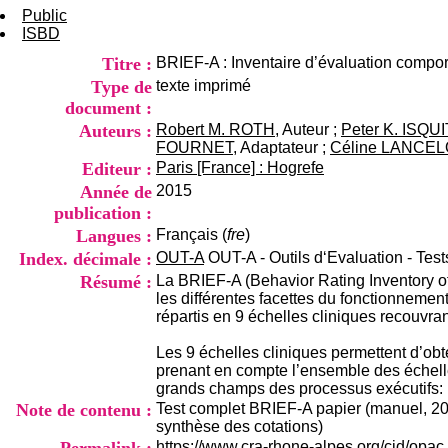
Public
ISBD
Titre :
BRIEF-A : Inventaire d’évaluation compor
Type de
texte imprimé
document :
Auteurs :
Robert M. ROTH
, Auteur ;
Peter K. ISQU
FOURNET
, Adaptateur ;
Céline LANCEL
Editeur :
Paris [France] : Hogrefe
Année de
2015
publication :
Langues :
Français (
fre
)
Index. décimale :
OUT-A
OUT-A - Outils d‘Evaluation - Test
Résumé :
La BRIEF-A (Behavior Rating Inventory of
les différentes facettes du fonctionnemen
répartis en 9 échelles cliniques recouvra
Les 9 échelles cliniques permettent d’obt
prenant en compte l’ensemble des échell
grands champs des processus exécutifs: l
Note de contenu :
Test complet BRIEF-A papier (manuel, 20 c
synthèse des cotations)
https://www.cra-rhone-alpes.org/cid/opa