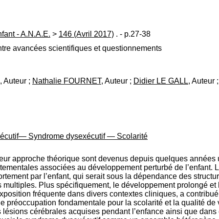
ant - A.N.A.E.
>
146 (Avril 2017)
. - p.27-38
ntre avancées scientifiques et questionnements
, Auteur ;
Nathalie FOURNET
, Auteur ;
Didier LE GALL
, Auteur 
xécutif— Syndrome dysexécutif — Scolarité
 leur approche théorique sont devenus depuis quelques années 
tementales associées au développement perturbé de l’enfant. 
rtement par l’enfant, qui serait sous la dépendance des structure
ons multiples. Plus spécifiquement, le développement prolongé et 
xposition fréquente dans divers contextes cliniques, a contribu
e préoccupation fondamentale pour la scolarité et la qualité de
 lésions cérébrales acquises pendant l’enfance ainsi que dans 