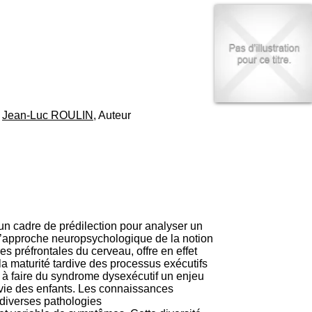
I
95, Bd Pinel
n
69678 Bron Cedex
f
Horaires
o
Lundi au Vendredi
r
9h00-12h00 13h30-16h00
m
Contact
a
Tél:
+33(0)4 37 91 54 65
t
Fax:
+33(0)4 37 91 54 37
i
;
Jean-Luc ROULIN
, Auteur
Mail
o
n
e
t
d
e
D
o
c
un cadre de prédilection pour analyser un
u
L’approche neuropsychologique de la notion
m
s préfrontales du cerveau, offre en effet
e
la maturité tardive des processus exécutifs
n
é à faire du syndrome dysexécutif un enjeu
t
 vie des enfants. Les connaissances
a
diverses pathologies
t