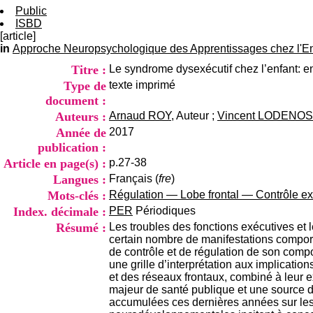
Public
ISBD
[article]
in
Approche Neuropsychologique des Apprentissages chez l'Enf
Titre :
Le syndrome dysexécutif chez l’enfant: e
Type de
texte imprimé
document :
Auteurs :
Arnaud ROY
, Auteur ;
Vincent LODENOS
Année de
2017
publication :
Article en page(s) :
p.27-38
Langues :
Français (
fre
)
Mots-clés :
Régulation — Lobe frontal — Contrôle e
Index. décimale :
PER
Périodiques
Résumé :
Les troubles des fonctions exécutives et
certain nombre de manifestations compor
de contrôle et de régulation de son compo
une grille d’interprétation aux implicati
et des réseaux frontaux, combiné à leur e
majeur de santé publique et une source d
accumulées ces dernières années sur les