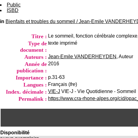
Public
ISBD
in
Bienfaits et troubles du sommeil
/
Jean-Emile VANDERHE
Titre :
Le sommeil, fonction cérébrale complexe
Type de
texte imprimé
document :
Auteurs :
Jean-Emile VANDERHEYDEN
, Auteur
Année de
2016
publication :
Importance :
p.31-63
Langues :
Français (
fre
)
Index. décimale :
VIE-J
VIE-J - Vie Quotidienne - Sommeil
Permalink :
https://www.cra-rhone-alpes.org/cid/opa
Disponibilité