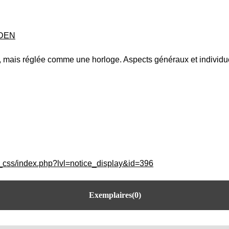
YDEN
, mais réglée comme une horloge. Aspects généraux et individu
c_css/index.php?lvl=notice_display&id=396
Exemplaires(0)