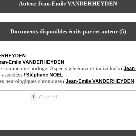
Auteur Jean-Emile VANDERHEYDEN
Documents disponibles écrits par cet auteur (
5
)
DERHEYDEN
ean-Emile VANDERHEYDEN
e comme une horloge. Aspects généraux et individuels
/
Jean
 associées
/
Stéphane NOEL
ies neurologiques chroniques
/
Jean-Emile VANDERHEYDEN
1
(1 - 5 / 5)