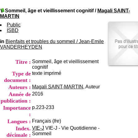
I
du CRA Rhône-Alpes
n
Centre Hospitalier le Vinatier
Sommeil, âge et vieillissement cognitif
/
Magali SAINT-
f
bât 211
MARTIN
o
95, Bd Pinel
r
Public
69678 Bron Cedex
m
ISBD
Horaires
a
Lundi au Vendredi
t
in
Bienfaits et troubles du sommeil
/
9h00-12h00 13h30-16h00
Jean-Emile
i
VANDERHEYDEN
Contact
o
Tél:
+33(0)4 37 91 54 65
n
Fax:
+33(0)4 37 91 54 37
Titre :
Sommeil, âge et vieillissement
e
Mail
cognitif
t
Type de
texte imprimé
d
e
document :
D
Auteurs :
Magali SAINT-MARTIN
, Auteur
o
Année de
2016
c
publication :
u
m
Importance
p.223-233
e
:
n
Langues :
Français (
fre
)
t
Index.
VIE-J
VIE-J - Vie Quotidienne -
a
Sommeil
décimale :
t