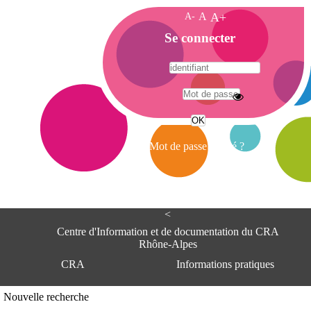
A-
A
A+
A
Se connecter
c
c
u
e
A
i
d
l
r
Mot de passe oublié ?
e
s
s
e
<
C
e
Centre d'Information et de documentation du CRA
n
Rhône-Alpes
t
CRA
Informations pratiques
r
e
d
Adresse
Nouvelle recherche
'
Centre d'information et de documentat