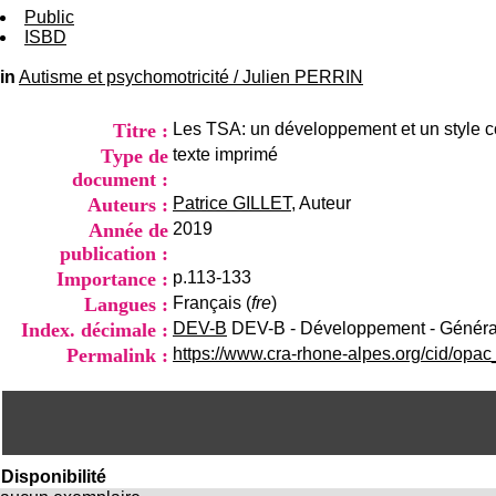
Public
ISBD
in
Autisme et psychomotricité
/
Julien PERRIN
Titre :
Les TSA: un développement et un style cog
Type de
texte imprimé
document :
Auteurs :
Patrice GILLET
, Auteur
Année de
2019
publication :
Importance :
p.113-133
Langues :
Français (
fre
)
Index. décimale :
DEV-B
DEV-B - Développement - Généra
Permalink :
https://www.cra-rhone-alpes.org/cid/opa
Disponibilité