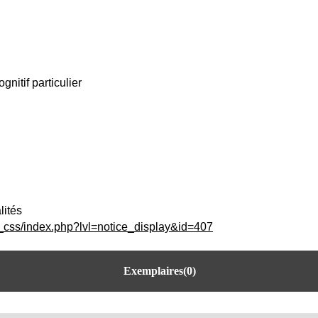
nitif particulier
lités
c_css/index.php?lvl=notice_display&id=407
Exemplaires(0)