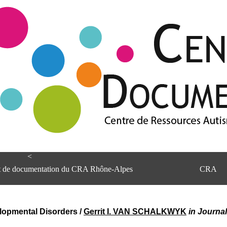
<
et de documentation du CRA Rhône-Alpes
CRA
elopmental Disorders
/
Gerrit I. VAN SCHALKWYK
in Journa