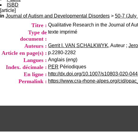
ISBD
[article]
in
Journal of Autism and Developmental Disorders
>
50-7 (July
Titre :
Qualitative Research in the Journal of 
Type de
texte imprimé
document :
Auteurs :
Gerrit I. VAN SCHALKWYK
, Auteur ;
Jer
Article en page(s) :
p.2280-2282
Langues :
Anglais (
eng
)
Index. décimale :
PER
Périodiques
En ligne :
http://dx.doi.org/10.1007/s10803-020-04
Permalink :
https://www.cra-rhone-alpes.org/cid/opa