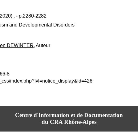
 2020)
. - p.2280-2282
Autism and Developmental Disorders
oen DEWINTER
, Auteur
466-8
c_css/index.php?lvl=notice_display&id=426
Centre d'Information et de Documentation
du CRA Rhône-Alpes