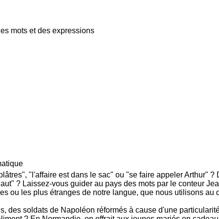
es mots et des expressions
atique
âtres", "l'affaire est dans le sac" ou "se faire appeler Arthur" 
haut" ? Laissez-vous guider au pays des mots par le conteur Je
 ou les plus étranges de notre langue, que nous utilisons au qu
 des soldats de Napoléon réformés à cause d'une particularité
d'aliment ? En Normandie, on offrait aux jeunes mariés en cadea