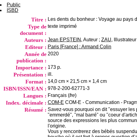
Public
ISBD
Titre :
Les dents du bonheur : Voyage au pays d
Type de
texte imprimé
document :
Auteurs :
Jean EPSTEIN
, Auteur ;
ZAU
, Illustrateur
Editeur :
Paris [France] : Armand Colin
Année de
2020
publication :
Importance :
173 p.
Présentation :
ill.
Format :
14,0 cm × 21,5 cm × 1,4 cm
ISBN/ISSN/EAN :
978-2-200-62771-3
Langues :
Français (
fre
)
Index. décimale :
COM-E
COM-E - Communication - Pragm
Résumé :
Savez-vous pourquoi on dit "essuyer les pl
"emmerdé", "mal barré" ou "coeur d'artic
source des expressions les plus communes
l'origine.
Vous y rencontrerez des bébés suspendus,
bouche où il est fort à propos question 