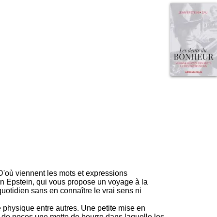
I
95, Bd Pinel
n
69678 Bron Cedex
f
Horaires
o
Lundi au Vendredi
r
9h00-12h00 13h30-16h00
m
Contact
a
Tél:
+33(0)4 37 91 54 65
t
Fax:
+33(0)4 37 91 54 37
i
Mail
o
n
e
t
d
e
D
o
c
u
m
? D'où viennent les mots et expressions
e
an Epstein, qui vous propose un voyage à la
n
otidien sans en connaître le vrai sens ni
t
a
 physique entre autres. Une petite mise en
t
u de noces une motte de beurre dans laquelle les