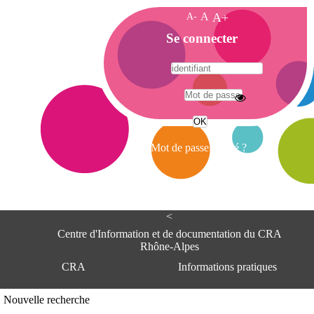
A-
A
A+
A
Se connecter
c
c
u
e
A
i
d
l
r
Mot de passe oublié ?
e
s
s
e
<
C
e
Centre d'Information et de documentation du CRA
n
Rhône-Alpes
t
CRA
Informations pratiques
r
e
d
Adresse
Nouvelle recherche
'
Centre d'information et de documentat