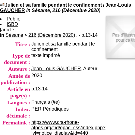
I
du CRA Rhône-Alpes
Julien et sa famille pendant le confinement
/
Jean-Louis
n
Centre Hospitalier le Vinatier
GAUCHER
in Sésame, 216 (Décembre 2020)
f
bât 211
o
Public
95, Bd Pinel
r
ISBD
69678 Bron Cedex
m
[article]
Horaires
a
in
Sésame
>
216 (Décembre 2020)
. - p.13-14
Lundi au Vendredi
t
9h00-12h00 13h30-16h00
Titre :
Julien et sa famille pendant le
i
Contact
confinement
o
Tél:
+33(0)4 37 91 54 65
Type de
texte imprimé
n
Fax:
+33(0)4 37 91 54 37
e
document :
Mail
t
Auteurs :
Jean-Louis GAUCHER
, Auteur
d
Année de
2020
e
publication :
D
o
Article en
p.13-14
c
page(s) :
u
Langues :
Français (
fre
)
m
Index.
PER
Périodiques
e
décimale :
n
t
Permalink :
https://www.cra-rhone-
a
alpes.org/cid/opac_css/index.php?
t
lvl=notice_display&id=440