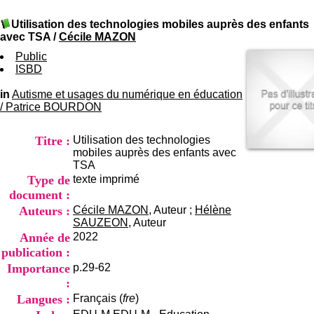
I
du CRA Rhône-Alpes
n
Centre Hospitalier le Vinatier
Utilisation des technologies mobiles auprès des enfants
f
bât 211
avec TSA
/
Cécile MAZON
o
95, Bd Pinel
r
Public
69678 Bron Cedex
m
ISBD
Horaires
a
Lundi au Vendredi
t
in
Autisme et usages du numérique en éducation
9h00-12h00 13h30-16h00
i
/
Patrice BOURDON
Contact
o
Tél:
+33(0)4 37 91 54 65
n
Fax:
+33(0)4 37 91 54 37
Titre :
Utilisation des technologies
e
Mail
mobiles auprès des enfants avec
t
TSA
d
Type de
texte imprimé
e
D
document :
o
Auteurs :
Cécile MAZON
, Auteur ;
Hélène
c
SAUZEON
, Auteur
u
Année de
2022
m
publication :
e
Importance
p.29-62
n
t
:
a
Langues :
Français (
fre
)
t