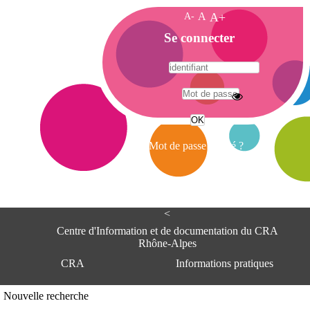
A-
A
A+
A
Se connecter
c
c
u
e
A
i
d
l
r
Mot de passe oublié ?
e
s
s
e
<
C
e
Centre d'Information et de documentation du CRA
n
Rhône-Alpes
t
CRA
Informations pratiques
r
e
d
Adresse
Nouvelle recherche
'
Centre d'information et de documentat