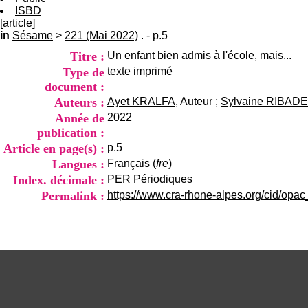
ISBD
[article]
in
Sésame
>
221 (Mai 2022)
. - p.5
Titre :
Un enfant bien admis à l'école, mais...
Type de
texte imprimé
document :
Auteurs :
Ayet KRALFA
, Auteur ;
Sylvaine RIBA
Année de
2022
publication :
Article en page(s) :
p.5
Langues :
Français (
fre
)
Index. décimale :
PER
Périodiques
Permalink :
https://www.cra-rhone-alpes.org/cid/opa