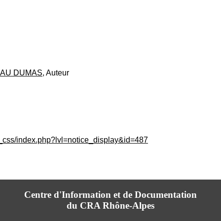
DEAU DUMAS
, Auteur
c_css/index.php?lvl=notice_display&id=487
Centre d'Information et de Documentation
du CRA Rhône-Alpes