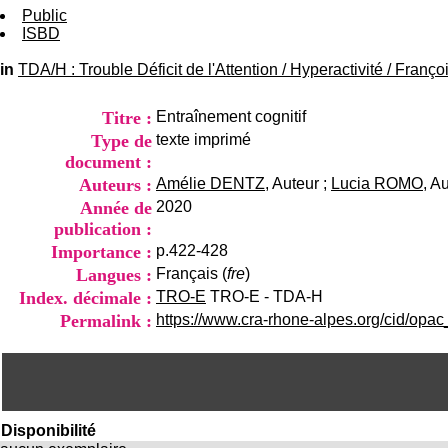
Public
ISBD
in
TDA/H : Trouble Déficit de l'Attention / Hyperactivité
/
Franço
Titre :
Entraînement cognitif
Type de
texte imprimé
document :
Auteurs :
Amélie DENTZ
, Auteur ;
Lucia ROMO
, A
Année de
2020
publication :
Importance :
p.422-428
Langues :
Français (
fre
)
Index. décimale :
TRO-E
TRO-E - TDA-H
Permalink :
https://www.cra-rhone-alpes.org/cid/opa
Disponibilité