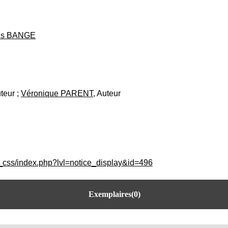
is BANGE
uteur ;
Véronique PARENT
, Auteur
c_css/index.php?lvl=notice_display&id=496
Exemplaires(0)