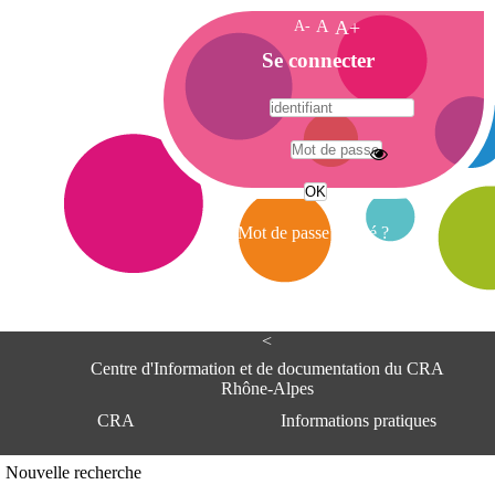
A-
A
A+
A
Se connecter
c
c
u
e
A
i
d
l
r
Mot de passe oublié ?
e
s
s
e
<
C
e
Centre d'Information et de documentation du CRA
n
Rhône-Alpes
t
CRA
Informations pratiques
r
e
d
Adresse
Nouvelle recherche
'
Centre d'information et de documentat