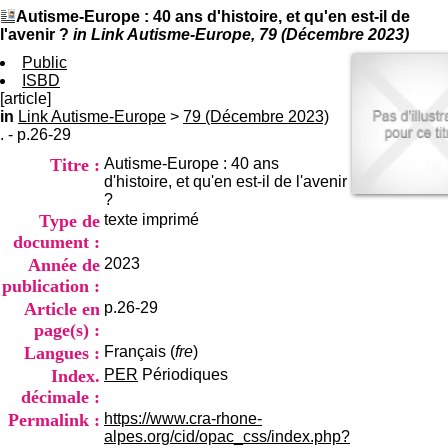
I
du CRA Rhône-Alpes
Autisme-Europe : 40 ans d'histoire, et qu'en est-il de
n
Centre Hospitalier le Vinatier
l'avenir ?
in Link Autisme-Europe, 79 (Décembre 2023)
f
bât 211
o
Public
95, Bd Pinel
r
ISBD
69678 Bron Cedex
m
[article]
Horaires
a
in
Link Autisme-Europe
>
79 (Décembre 2023)
Lundi au Vendredi
t
. - p.26-29
9h00-12h00 13h30-16h00
i
Contact
Titre :
Autisme-Europe : 40 ans
o
Tél:
+33(0)4 37 91 54 65
d'histoire, et qu'en est-il de l'avenir
n
Fax:
+33(0)4 37 91 54 37
?
e
Mail
Type de
texte imprimé
t
d
document :
e
Année de
2023
D
publication :
o
Article en
p.26-29
c
page(s) :
u
m
Langues :
Français (
fre
)
e
Index.
PER
Périodiques
n
décimale :
t
Permalink :
https://www.cra-rhone-
a
alpes.org/cid/opac_css/index.php?
t