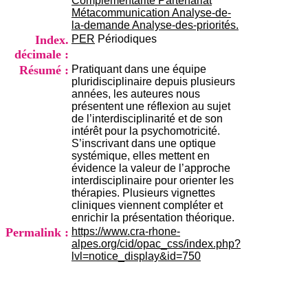
Complémentarité Partenariat
i
Métacommunication Analyse-de-
o
la-demande Analyse-des-priorités.
n
Index.
PER
Périodiques
d
décimale :
u
C
Résumé :
Pratiquant dans une équipe
R
pluridisciplinaire depuis plusieurs
A
années, les auteures nous
R
présentent une réflexion au sujet
h
de l’interdisciplinarité et de son
ô
intérêt pour la psychomotricité.
n
S’inscrivant dans une optique
e
systémique, elles mettent en
-
évidence la valeur de l’approche
A
interdisciplinaire pour orienter les
l
thérapies. Plusieurs vignettes
p
cliniques viennent compléter et
e
enrichir la présentation théorique.
s
Permalink :
https://www.cra-rhone-
C
alpes.org/cid/opac_css/index.php?
e
lvl=notice_display&id=750
n
t
r
e