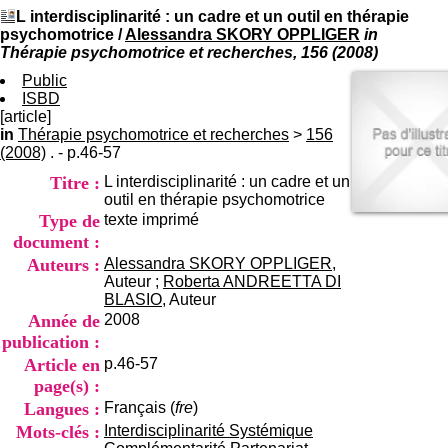
I
du CRA Rhône-Alpes
L interdisciplinarité : un cadre et un outil en thérapie
n
Centre Hospitalier le Vinatier
psychomotrice
/
Alessandra SKORY OPPLIGER
in
f
bât 211
Thérapie psychomotrice et recherches, 156 (2008)
o
95, Bd Pinel
r
Public
69678 Bron Cedex
m
ISBD
Horaires
a
[article]
Lundi au Vendredi
t
in
Thérapie psychomotrice et recherches
9h00-12h00 13h30-16h00
>
156
i
(2008)
. - p.46-57
Contact
o
Tél:
+33(0)4 37 91 54 65
Titre :
L interdisciplinarité : un cadre et un
n
Fax:
+33(0)4 37 91 54 37
outil en thérapie psychomotrice
e
Mail
Type de
texte imprimé
t
d
document :
e
Auteurs :
Alessandra SKORY OPPLIGER
,
D
Auteur ;
Roberta ANDREETTA DI
o
BLASIO
, Auteur
c
Année de
2008
u
publication :
m
Article en
p.46-57
e
n
page(s) :
t
Langues :
Français (
fre
)
a
Mots-clés :
Interdisciplinarité Systémique
t