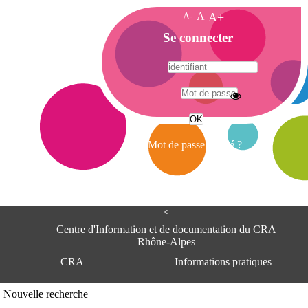
A-
A
A+
A
Se connecter
c
c
u
e
A
i
d
l
r
Mot de passe oublié ?
e
s
s
e
<
C
e
Centre d'Information et de documentation du CRA
n
Rhône-Alpes
t
CRA
Informations pratiques
r
e
d
Adresse
Nouvelle recherche
'
Centre d'information et de documentat