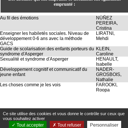
H
emprunté :
o
r
Au fil des émotions
NÙÑEZ
a
PEREIRA,
i
Cristina
r
Enseigner les habiletés sociales. Niveau de
LIRATNI,
e
développement 0-6 ans avec la méthode
Mehdi
s
GACS
:
Guide de scolarisation des enfants porteurs du
KLEIN,
L
syndrome d'Asperger
Caroline
u
Sexualité et syndrome d'Asperger
HENAULT,
n
Isabelle
d
Développement cognitif et communicatif du
NADER-
i
jeune enfant
GROSBOIS,
a
Nathalie
u
Les choses comme je les vois
FAROOKI,
V
Roopa
e
n
d
r
e
Ce site utilise des cookies et vous donne le contrôle sur ceux que
Centre d'Information et de Documentation
d
vous souhaitez activer
i
du CRA Rhône-Alpes
Tout accepter
Tout refuser
Personnaliser
: