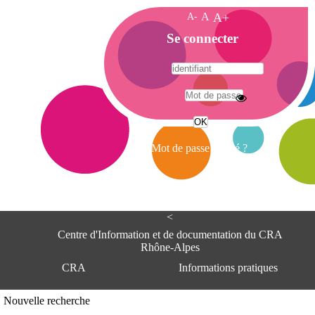
A-
A
A+
A
Se connecter
c
c
u
e
A
i
d
l
r
Mot de passe oublié ?
e
s
s
e
<
C
e
Centre d'Information et de documentation du CRA
n
Rhône-Alpes
t
CRA
Informations pratiques
r
e
d
Adresse
Nouvelle recherche
'
Centre d'information et de documentat