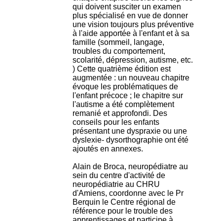
H
qui doivent susciter un examen
o
plus spécialisé en vue de donner
s
une vision toujours plus préventive
p
à l'aide apportée à l'enfant et à sa
i
famille (sommeil, langage,
t
troubles du comportement,
a
scolarité, dépression, autisme, etc.
l
) Cette quatrième édition est
i
augmentée : un nouveau chapitre
e
évoque les problématiques de
r
l'enfant précoce ; le chapitre sur
l
l'autisme a été complètement
e
remanié et approfondi. Des
V
conseils pour les enfants
i
présentant une dyspraxie ou une
n
dyslexie- dysorthographie ont été
a
ajoutés en annexes.
t
i
Alain de Broca, neuropédiatre au
e
sein du centre d'activité de
r
neuropédiatrie au CHRU
,
d'Amiens, coordonne avec le Pr
b
Berquin le Centre régional de
â
référence pour le trouble des
t
apprentissages et participe à