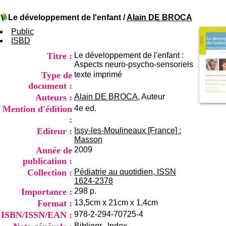
I
du CRA Rhône-Alpes
n
Centre Hospitalier le Vinatier
Le développement de l'enfant
/
Alain DE BROCA
f
bât 211
o
Public
95, Bd Pinel
r
ISBD
69678 Bron Cedex
m
Horaires
Titre :
Le développement de l'enfant :
a
Lundi au Vendredi
Aspects neuro-psycho-sensoriels
t
9h00-12h00 13h30-16h00
Type de
texte imprimé
i
Contact
o
document :
Tél:
+33(0)4 37 91 54 65
n
Fax:
+33(0)4 37 91 54 37
Auteurs :
Alain DE BROCA
, Auteur
e
Mention d'édition
4e ed.
Mail
t
:
d
e
Editeur :
Issy-les-Moulineaux [France] :
D
Masson
o
Année de
2009
c
publication :
u
Collection :
Pédiatrie au quotidien, ISSN
m
1624-2378
e
Importance :
298 p.
n
Format :
13,5cm x 21cm x 1,4cm
t
a
ISBN/ISSN/EAN :
978-2-294-70725-4
t
Bibliogr., Index