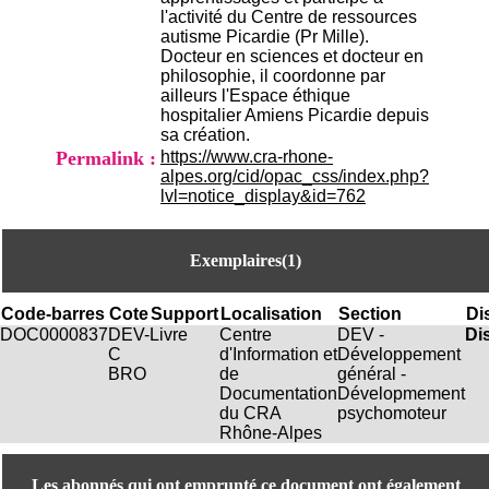
.
l'activité du Centre de ressources
2
autisme Picardie (Pr Mille).
1
Docteur en sciences et docteur en
1
philosophie, il coordonne par
9
ailleurs l'Espace éthique
5
hospitalier Amiens Picardie depuis
,
sa création.
B
Permalink :
https://www.cra-rhone-
d
alpes.org/cid/opac_css/index.php?
P
lvl=notice_display&id=762
i
n
e
Exemplaires(1)
l
F
-
Code-barres
Cote
Support
Localisation
Section
Di
6
DOC0000837
DEV-
Livre
Centre
DEV -
Di
9
C
d'Information et
Développement
6
BRO
de
général -
7
Documentation
Dévelopmement
7
du CRA
psychomoteur
B
Rhône-Alpes
R
O
N
Les abonnés qui ont emprunté ce document ont également