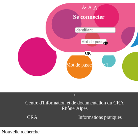
A-
A
A+
A
Se connecter
c
c
u
e
A
i
d
l
r
Mot de passe oublié ?
e
s
s
e
<
C
e
Centre d'Information et de documentation du CRA
n
Rhône-Alpes
t
CRA
Informations pratiques
r
e
d
Adresse
Nouvelle recherche
'
Centre d'information et de documentat