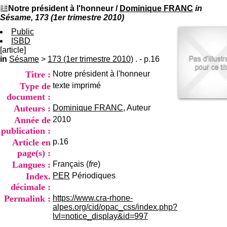
I
du CRA Rhône-Alpes
Notre président à l'honneur
/
Dominique FRANC
in
n
Centre Hospitalier le Vinatier
Sésame, 173 (1er trimestre 2010)
f
bât 211
o
Public
95, Bd Pinel
r
ISBD
69678 Bron Cedex
m
[article]
Horaires
a
in
Sésame
>
173 (1er trimestre 2010)
. - p.16
Lundi au Vendredi
t
9h00-12h00 13h30-16h00
Titre :
Notre président à l'honneur
i
Contact
o
Type de
texte imprimé
Tél:
+33(0)4 37 91 54 65
n
Fax:
+33(0)4 37 91 54 37
document :
e
Auteurs :
Dominique FRANC
, Auteur
Mail
t
Année de
2010
d
publication :
e
D
Article en
p.16
o
page(s) :
c
Langues :
Français (
fre
)
u
Index.
PER
Périodiques
m
e
décimale :
n
Permalink :
https://www.cra-rhone-
t
alpes.org/cid/opac_css/index.php?
a
lvl=notice_display&id=997
t