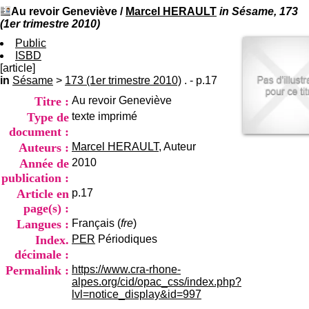
I
du CRA Rhône-Alpes
Au revoir Geneviève
/
Marcel HERAULT
in Sésame, 173
n
Centre Hospitalier le Vinatier
(1er trimestre 2010)
f
bât 211
o
Public
95, Bd Pinel
r
ISBD
69678 Bron Cedex
m
[article]
Horaires
a
in
Sésame
>
173 (1er trimestre 2010)
. - p.17
Lundi au Vendredi
t
9h00-12h00 13h30-16h00
Titre :
Au revoir Geneviève
i
Contact
o
Type de
texte imprimé
Tél:
+33(0)4 37 91 54 65
n
Fax:
+33(0)4 37 91 54 37
document :
e
Auteurs :
Marcel HERAULT
, Auteur
Mail
t
Année de
2010
d
publication :
e
D
Article en
p.17
o
page(s) :
c
Langues :
Français (
fre
)
u
Index.
PER
Périodiques
m
e
décimale :
n
Permalink :
https://www.cra-rhone-
t
alpes.org/cid/opac_css/index.php?
a
lvl=notice_display&id=997
t