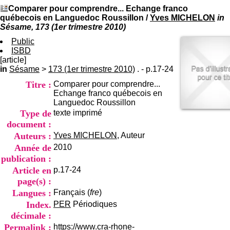
I
du CRA Rhône-Alpes
Comparer pour comprendre... Echange franco
n
Centre Hospitalier le Vinatier
québecois en Languedoc Roussillon
/
Yves MICHELON
in
f
bât 211
Sésame, 173 (1er trimestre 2010)
o
95, Bd Pinel
r
Public
69678 Bron Cedex
m
ISBD
Horaires
a
[article]
Lundi au Vendredi
t
in
Sésame
>
173 (1er trimestre 2010)
9h00-12h00 13h30-16h00
. - p.17-24
i
Contact
Titre :
Comparer pour comprendre...
o
Tél:
+33(0)4 37 91 54 65
Echange franco québecois en
n
Fax:
+33(0)4 37 91 54 37
Languedoc Roussillon
e
Mail
Type de
texte imprimé
t
d
document :
e
Auteurs :
Yves MICHELON
, Auteur
D
Année de
2010
o
publication :
c
u
Article en
p.17-24
m
page(s) :
e
Langues :
Français (
fre
)
n
Index.
PER
Périodiques
t
décimale :
a
t
Permalink :
https://www.cra-rhone-