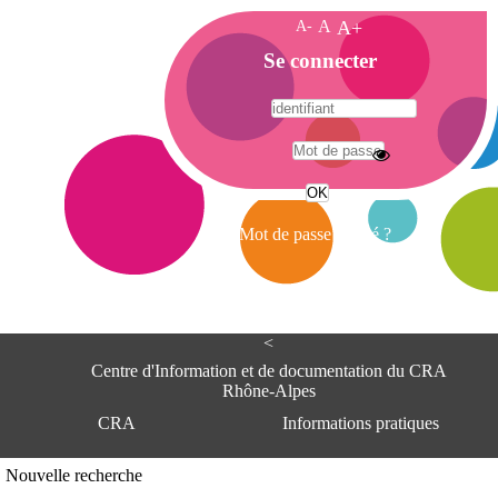
A-
A
A+
A
Se connecter
c
c
u
e
A
i
d
l
r
Mot de passe oublié ?
e
s
s
e
<
C
e
Centre d'Information et de documentation du CRA
n
Rhône-Alpes
t
CRA
Informations pratiques
r
e
d
Adresse
Nouvelle recherche
'
Centre d'information et de documentat