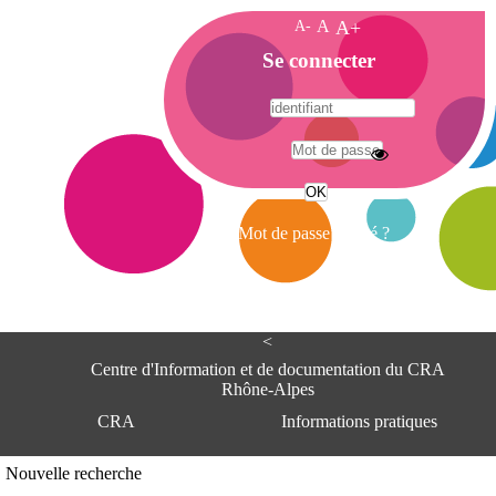
A-
A
A+
A
Se connecter
c
c
u
e
A
i
d
l
r
Mot de passe oublié ?
e
s
s
e
<
C
e
Centre d'Information et de documentation du CRA
n
Rhône-Alpes
t
CRA
Informations pratiques
r
e
d
Adresse
Nouvelle recherche
'
Centre d'information et de documentat