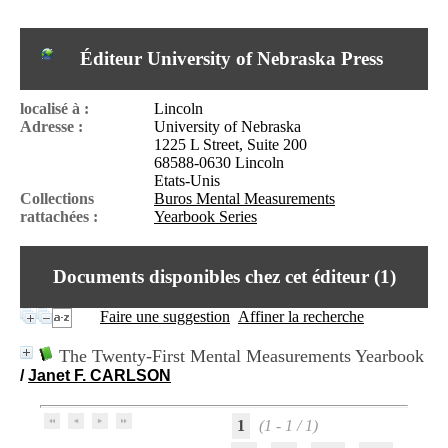
I
du CRA Rhône-Alpes
n
Centre Hospitalier le Vinatier
f
bât 211
Éditeur University of Nebraska Press
o
95, Bd Pinel
r
69678 Bron Cedex
m
Horaires
localisé à :
Lincoln
a
Lundi au Vendredi
Adresse :
University of Nebraska
t
9h00-12h00 13h30-16h00
1225 L Street, Suite 200
i
Contact
68588-0630 Lincoln
o
Tél:
+33(0)4 37 91 54 65
Etats-Unis
n
Fax:
+33(0)4 37 91 54 37
Collections
Buros Mental Measurements
e
Mail
rattachées :
Yearbook Series
t
d
e
Documents disponibles chez cet éditeur (
1
)
D
o
c
Faire une suggestion
Affiner la recherche
u
m
The Twenty-First Mental Measurements Yearbook
e
/
Janet F. CARLSON
n
t
a
1
(1 - 1 / 1)
t