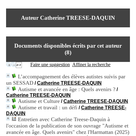
I
du CRA Rhône-Alpes
n
Centre Hospitalier le Vinatier
f
bât 211
Auteur Catherine TREESE-DAQUIN
o
95, Bd Pinel
r
69678 Bron Cedex
m
Horaires
a
Lundi au Vendredi
t
9h00-12h00 13h30-16h00
Documents disponibles écrits par cet auteur
i
Contact
o
(
8
)
Tél:
+33(0)4 37 91 54 65
n
Fax:
+33(0)4 37 91 54 37
e
Faire une suggestion
Affiner la recherche
Mail
t
d
L’accompagnement des élèves autistes suivis par
e
un SESSAD
/
Catherine TREESE-DAQUIN
D
Autisme et avancée en âge : Quels avenirs ?
o
/
c
Catherine TREESE-DAQUIN
u
Autisme et Culture
/
Catherine TREESE-DAQUIN
m
Autisme et travail : un défi
/
Catherine TREESE-
e
DAQUIN
n
Entretien avec Catherine Treese-Daquin à
t
l'occasion de la publication de son ouvrage "Autisme et
a
avancée en âge. Quels avenirs" chez l'Harmattan (2025)
t