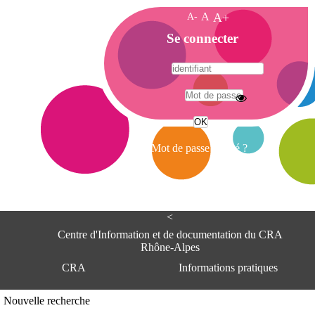
A-
A
A+
A
Se connecter
c
c
u
e
A
i
d
l
r
Mot de passe oublié ?
e
s
s
e
<
C
e
Centre d'Information et de documentation du CRA
n
Rhône-Alpes
t
CRA
Informations pratiques
r
e
d
Adresse
Nouvelle recherche
'
Centre d'information et de documentat