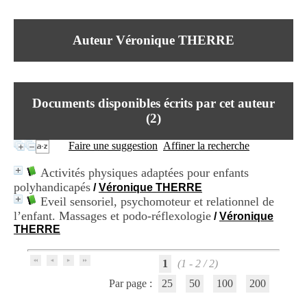
I
du CRA Rhône-Alpes
n
Centre Hospitalier le Vinatier
f
bât 211
Auteur Véronique THERRE
o
95, Bd Pinel
r
69678 Bron Cedex
m
Horaires
a
Lundi au Vendredi
t
9h00-12h00 13h30-16h00
Documents disponibles écrits par cet auteur
i
Contact
o
(
2
)
Tél:
+33(0)4 37 91 54 65
n
Fax:
+33(0)4 37 91 54 37
e
Faire une suggestion
Affiner la recherche
Mail
t
d
Activités physiques adaptées pour enfants
e
polyhandicapés
/
Véronique THERRE
D
Eveil sensoriel, psychomoteur et relationnel de
o
c
l’enfant. Massages et podo-réflexologie
/
Véronique
u
THERRE
m
e
n
1
(1 - 2 / 2)
t
Par page :
25
50
100
200
a
t