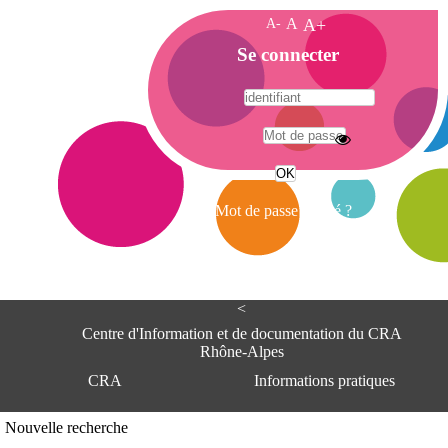
A-
A
A+
A
Se connecter
c
c
u
e
A
i
d
l
r
Mot de passe oublié ?
e
s
s
e
<
C
e
Centre d'Information et de documentation du CRA
n
Rhône-Alpes
t
CRA
Informations pratiques
r
e
d
Adresse
Nouvelle recherche
'
Centre d'information et de documentat