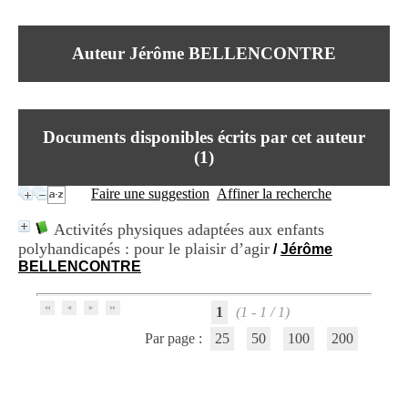
I
du CRA Rhône-Alpes
n
Centre Hospitalier le Vinatier
f
bât 211
Auteur Jérôme BELLENCONTRE
o
95, Bd Pinel
r
69678 Bron Cedex
m
Horaires
a
Lundi au Vendredi
t
9h00-12h00 13h30-16h00
Documents disponibles écrits par cet auteur
i
Contact
o
(
1
)
Tél:
+33(0)4 37 91 54 65
n
Fax:
+33(0)4 37 91 54 37
e
Faire une suggestion
Affiner la recherche
Mail
t
d
Activités physiques adaptées aux enfants
e
polyhandicapés : pour le plaisir d’agir
/
Jérôme
D
BELLENCONTRE
o
c
u
1
(1 - 1 / 1)
m
e
Par page :
25
50
100
200
n
t
a
t