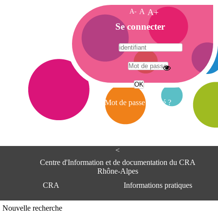
A-
A
A+
A
Se connecter
c
c
u
e
A
i
d
l
r
Mot de passe oublié ?
e
s
s
e
<
C
e
Centre d'Information et de documentation du CRA
n
Rhône-Alpes
t
CRA
Informations pratiques
r
e
d
Adresse
Nouvelle recherche
'
Centre d'information et de documentat