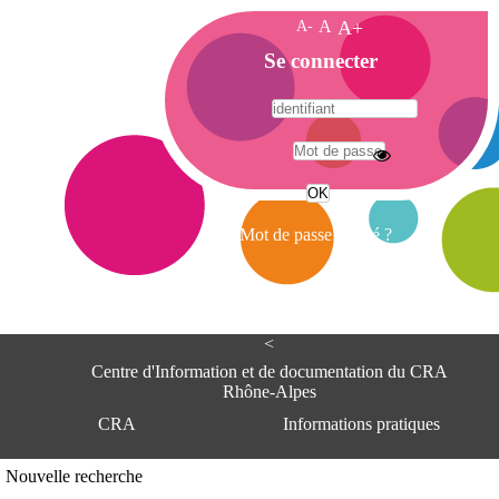
A-
A
A+
A
Se connecter
c
c
u
e
A
i
d
l
r
Mot de passe oublié ?
e
s
s
e
<
C
e
Centre d'Information et de documentation du CRA
n
Rhône-Alpes
t
CRA
Informations pratiques
r
e
d
Adresse
Nouvelle recherche
'
Centre d'information et de documentat