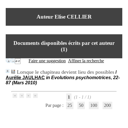
I
du CRA Rhône-Alpes
n
Centre Hospitalier le Vinatier
f
bât 211
Auteur Elise CELLIER
o
95, Bd Pinel
r
69678 Bron Cedex
m
Horaires
a
Lundi au Vendredi
t
9h00-12h00 13h30-16h00
Documents disponibles écrits par cet auteur
i
Contact
o
(
1
)
Tél:
+33(0)4 37 91 54 65
n
Fax:
+33(0)4 37 91 54 37
e
Faire une suggestion
Affiner la recherche
Mail
t
d
Lorsque le chapiteau devient lieu des possibles
/
e
Aurélie JAULHAC
in Evolutions psychomotrices, 22-
D
87 (Mars 2010)
o
c
u
1
(1 - 1 / 1)
m
e
Par page :
25
50
100
200
n
t
a
t