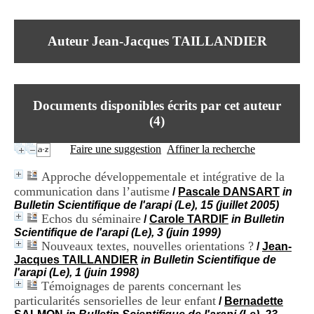
I
du CRA Rhône-Alpes
n
Centre Hospitalier le Vinatier
f
bât 211
Auteur Jean-Jacques TAILLANDIER
o
95, Bd Pinel
r
69678 Bron Cedex
m
Horaires
a
Lundi au Vendredi
t
9h00-12h00 13h30-16h00
Documents disponibles écrits par cet auteur
i
Contact
o
(
4
)
Tél:
+33(0)4 37 91 54 65
n
Fax:
+33(0)4 37 91 54 37
e
Faire une suggestion
Affiner la recherche
Mail
t
d
Approche développementale et intégrative de la
e
communication dans l’autisme
/
Pascale DANSART
in
D
Bulletin Scientifique de l'arapi (Le), 15 (juillet 2005)
o
Echos du séminaire
c
/
Carole TARDIF
in Bulletin
u
Scientifique de l'arapi (Le), 3 (juin 1999)
m
Nouveaux textes, nouvelles orientations ?
/
Jean-
e
Jacques TAILLANDIER
in Bulletin Scientifique de
n
l'arapi (Le), 1 (juin 1998)
t
Témoignages de parents concernant les
a
particularités sensorielles de leur enfant
/
Bernadette
t