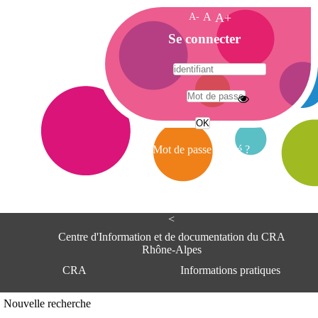
A-
A
A+
A
Se connecter
c
c
u
e
A
i
d
l
r
Mot de passe oublié ?
e
s
s
e
<
C
e
Centre d'Information et de documentation du CRA
n
Rhône-Alpes
t
CRA
Informations pratiques
r
e
d
Adresse
Nouvelle recherche
'
Centre d'information et de documentat