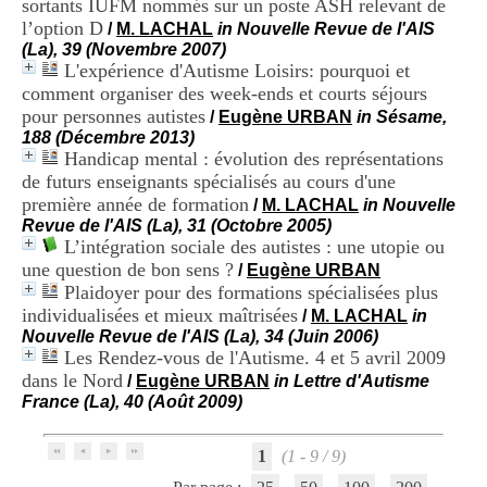
sortants IUFM nommés sur un poste ASH relevant de
i
l’option D
o
/
M. LACHAL
in Nouvelle Revue de l'AIS
n
(La), 39 (Novembre 2007)
d
L'expérience d'Autisme Loisirs: pourquoi et
u
comment organiser des week-ends et courts séjours
C
pour personnes autistes
/
Eugène URBAN
in Sésame,
R
188 (Décembre 2013)
A
Handicap mental : évolution des représentations
R
de futurs enseignants spécialisés au cours d'une
h
première année de formation
ô
/
M. LACHAL
in Nouvelle
n
Revue de l'AIS (La), 31 (Octobre 2005)
e
L’intégration sociale des autistes : une utopie ou
-
une question de bon sens ?
/
Eugène URBAN
A
Plaidoyer pour des formations spécialisées plus
l
individualisées et mieux maîtrisées
/
M. LACHAL
in
p
Nouvelle Revue de l'AIS (La), 34 (Juin 2006)
e
Les Rendez-vous de l'Autisme. 4 et 5 avril 2009
s
dans le Nord
C
/
Eugène URBAN
in Lettre d'Autisme
e
France (La), 40 (Août 2009)
n
t
1
(1 - 9 / 9)
r
e