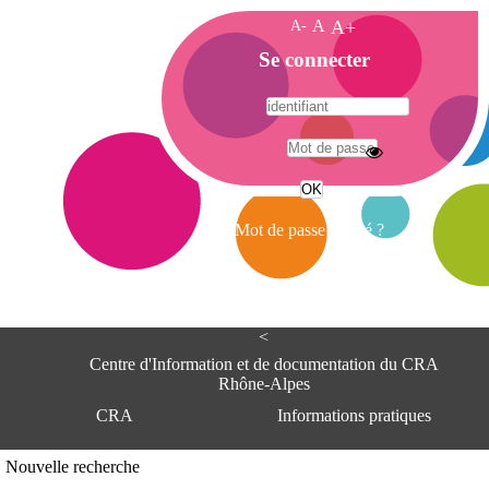
A-
A
A+
A
Se connecter
c
c
u
e
A
i
d
l
r
Mot de passe oublié ?
e
s
s
e
<
C
e
Centre d'Information et de documentation du CRA
n
Rhône-Alpes
t
CRA
Informations pratiques
r
e
d
Adresse
Nouvelle recherche
'
Centre d'information et de documentat