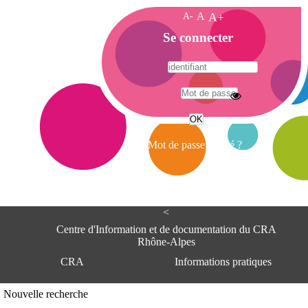
A-
A
A+
A
Se connecter
c
c
u
e
A
i
d
l
r
Mot de passe oublié ?
e
s
s
e
<
C
e
Centre d'Information et de documentation du CRA
n
Rhône-Alpes
t
CRA
Informations pratiques
r
e
d
Adresse
Nouvelle recherche
'
Centre d'information et de documentat