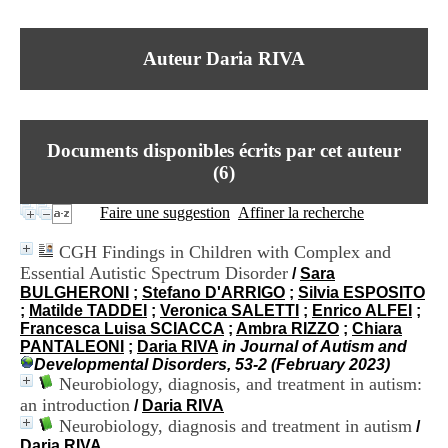
I
du CRA Rhône-Alpes
n
Centre Hospitalier le Vinatier
f
bât 211
Auteur Daria RIVA
o
95, Bd Pinel
r
69678 Bron Cedex
m
Horaires
a
Lundi au Vendredi
t
9h00-12h00 13h30-16h00
Documents disponibles écrits par cet auteur
i
Contact
o
(
6
)
Tél:
+33(0)4 37 91 54 65
n
Fax:
+33(0)4 37 91 54 37
e
Faire une suggestion
Affiner la recherche
Mail
t
d
CGH Findings in Children with Complex and
e
Essential Autistic Spectrum Disorder
/
Sara
D
BULGHERONI
;
Stefano D'ARRIGO
;
Silvia ESPOSITO
o
;
Matilde TADDEI
;
Veronica SALETTI
;
Enrico ALFEI
;
c
Francesca Luisa SCIACCA
;
Ambra RIZZO
;
Chiara
u
PANTALEONI
;
Daria RIVA
in Journal of Autism and
m
Developmental Disorders, 53-2 (February 2023)
e
Neurobiology, diagnosis, and treatment in autism:
n
t
an introduction
/
Daria RIVA
a
Neurobiology, diagnosis and treatment in autism
/
t
Daria RIVA