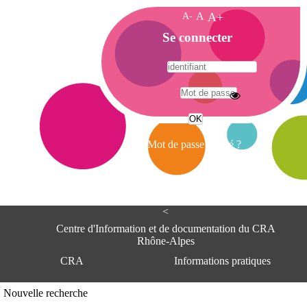
A-
A
A+
A
Se connecter
c
c
u
e
A
i
d
l
r
Mot de passe oublié ?
e
s
s
e
<
C
e
Centre d'Information et de documentation du CRA
n
Rhône-Alpes
t
CRA
Informations pratiques
r
e
d
Adresse
Nouvelle recherche
'
Centre d'information et de documentat