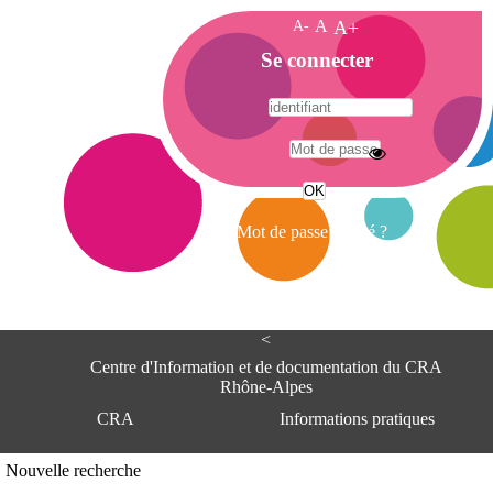
A-
A
A+
A
Se connecter
c
c
u
e
A
i
d
l
r
Mot de passe oublié ?
e
s
s
e
<
C
e
Centre d'Information et de documentation du CRA
n
Rhône-Alpes
t
CRA
Informations pratiques
r
e
d
Adresse
Nouvelle recherche
'
Centre d'information et de documentat