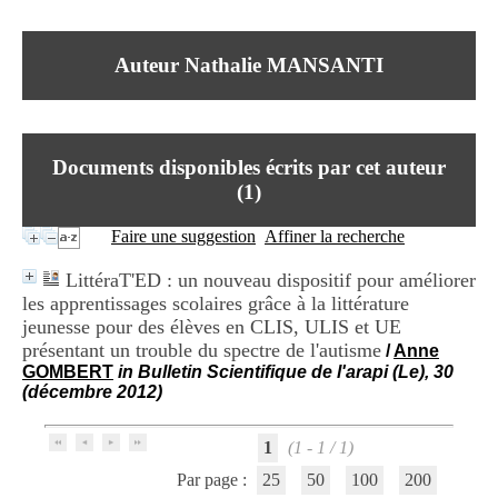
I
du CRA Rhône-Alpes
n
Centre Hospitalier le Vinatier
f
bât 211
Auteur Nathalie MANSANTI
o
95, Bd Pinel
r
69678 Bron Cedex
m
Horaires
a
Lundi au Vendredi
t
9h00-12h00 13h30-16h00
Documents disponibles écrits par cet auteur
i
Contact
o
(
1
)
Tél:
+33(0)4 37 91 54 65
n
Fax:
+33(0)4 37 91 54 37
e
Faire une suggestion
Affiner la recherche
Mail
t
d
LittéraT'ED : un nouveau dispositif pour améliorer
e
les apprentissages scolaires grâce à la littérature
D
jeunesse pour des élèves en CLIS, ULIS et UE
o
c
présentant un trouble du spectre de l'autisme
/
Anne
u
GOMBERT
in Bulletin Scientifique de l'arapi (Le), 30
m
(décembre 2012)
e
n
t
1
(1 - 1 / 1)
a
Par page :
25
50
100
200
t