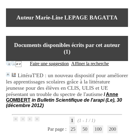
I
du CRA Rhône-Alpes
n
Centre Hospitalier le Vinatier
f
bât 211
Auteur Marie-Line LEPAGE BAGATTA
o
95, Bd Pinel
r
69678 Bron Cedex
m
Horaires
a
Lundi au Vendredi
t
9h00-12h00 13h30-16h00
Documents disponibles écrits par cet auteur
i
Contact
o
(
1
)
Tél:
+33(0)4 37 91 54 65
n
Fax:
+33(0)4 37 91 54 37
e
Faire une suggestion
Affiner la recherche
Mail
t
d
LittéraT'ED : un nouveau dispositif pour améliorer
e
les apprentissages scolaires grâce à la littérature
D
jeunesse pour des élèves en CLIS, ULIS et UE
o
c
présentant un trouble du spectre de l'autisme
/
Anne
u
GOMBERT
in Bulletin Scientifique de l'arapi (Le), 30
m
(décembre 2012)
e
n
t
1
(1 - 1 / 1)
a
Par page :
25
50
100
200
t