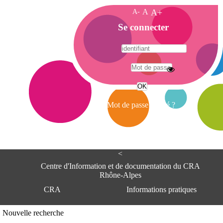
A-
A
A+
A
Se connecter
c
c
u
e
A
i
d
l
r
Mot de passe oublié ?
e
s
s
e
<
C
e
Centre d'Information et de documentation du CRA
n
Rhône-Alpes
t
CRA
Informations pratiques
r
e
d
Adresse
Nouvelle recherche
'
Centre d'information et de documentat