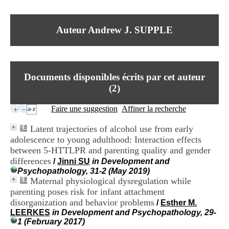
I
du CRA Rhône-Alpes
n
Centre Hospitalier le Vinatier
f
bât 211
Auteur Andrew J. SUPPLE
o
95, Bd Pinel
r
69678 Bron Cedex
m
Horaires
a
Lundi au Vendredi
t
9h00-12h00 13h30-16h00
Documents disponibles écrits par cet auteur
i
Contact
o
(
2
)
Tél:
+33(0)4 37 91 54 65
n
Fax:
+33(0)4 37 91 54 37
e
Faire une suggestion
Affiner la recherche
Mail
t
d
Latent trajectories of alcohol use from early
e
adolescence to young adulthood: Interaction effects
D
between 5-HTTLPR and parenting quality and gender
o
c
differences
/
Jinni SU
in Development and
u
Psychopathology, 31-2 (May 2019)
m
Maternal physiological dysregulation while
e
parenting poses risk for infant attachment
n
disorganization and behavior problems
/
Esther M.
t
LEERKES
in Development and Psychopathology, 29-
a
1 (February 2017)
t