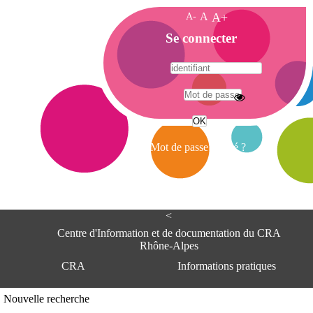
A-
A
A+
A
Se connecter
c
c
u
e
A
i
d
l
r
Mot de passe oublié ?
e
s
s
e
<
C
e
Centre d'Information et de documentation du CRA
n
Rhône-Alpes
t
CRA
Informations pratiques
r
e
d
Adresse
Nouvelle recherche
'
Centre d'information et de documentat