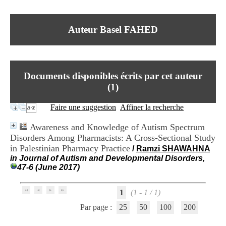
I
du CRA Rhône-Alpes
n
Centre Hospitalier le Vinatier
f
bât 211
Auteur Basel FAHED
o
95, Bd Pinel
r
69678 Bron Cedex
m
Horaires
a
Lundi au Vendredi
t
9h00-12h00 13h30-16h00
Documents disponibles écrits par cet auteur
i
Contact
o
(
1
)
Tél:
+33(0)4 37 91 54 65
n
Fax:
+33(0)4 37 91 54 37
e
Faire une suggestion
Affiner la recherche
Mail
t
d
Awareness and Knowledge of Autism Spectrum
e
Disorders Among Pharmacists: A Cross-Sectional Study
D
in Palestinian Pharmacy Practice
o
/
Ramzi SHAWAHNA
c
in Journal of Autism and Developmental Disorders,
u
47-6 (June 2017)
m
e
1
(1 - 1 / 1)
n
t
Par page :
25
50
100
200
a
t