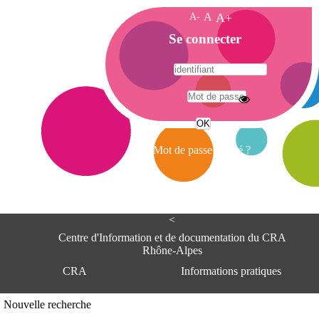
A-
A
A+
A
Se connecter
c
c
u
e
A
i
d
l
r
Mot de passe oublié ?
e
s
s
e
<
C
e
Centre d'Information et de documentation du CRA
n
Rhône-Alpes
t
CRA
Informations pratiques
r
e
d
Adresse
Nouvelle recherche
'
Centre d'information et de documentat