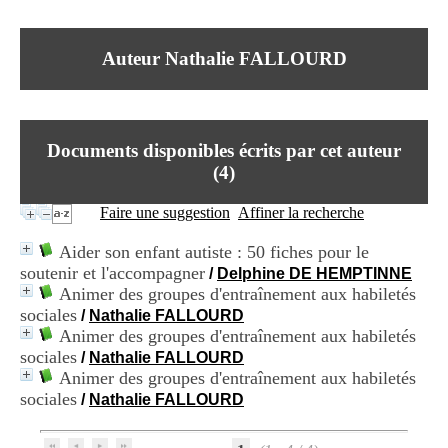
I
du CRA Rhône-Alpes
n
Centre Hospitalier le Vinatier
f
bât 211
Auteur Nathalie FALLOURD
o
95, Bd Pinel
r
69678 Bron Cedex
m
Horaires
a
Lundi au Vendredi
t
9h00-12h00 13h30-16h00
Documents disponibles écrits par cet auteur
i
Contact
o
(
4
)
Tél:
+33(0)4 37 91 54 65
n
Fax:
+33(0)4 37 91 54 37
e
Faire une suggestion
Affiner la recherche
Mail
t
d
Aider son enfant autiste : 50 fiches pour le
e
soutenir et l'accompagner
/
Delphine DE HEMPTINNE
D
Animer des groupes d'entraînement aux habiletés
o
c
sociales
/
Nathalie FALLOURD
u
Animer des groupes d'entraînement aux habiletés
m
sociales
/
Nathalie FALLOURD
e
Animer des groupes d'entraînement aux habiletés
n
sociales
/
Nathalie FALLOURD
t
a
t