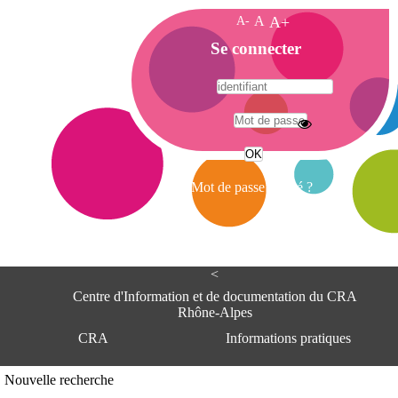
A-
A
A+
A
Se connecter
c
c
u
e
A
i
d
l
r
Mot de passe oublié ?
e
s
s
e
<
C
e
Centre d'Information et de documentation du CRA
n
Rhône-Alpes
t
CRA
Informations pratiques
r
e
d
Adresse
Nouvelle recherche
'
Centre d'information et de documentat