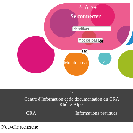
A-
A
A+
A
Se connecter
c
c
u
e
A
i
d
l
r
Mot de passe oublié ?
e
s
s
e
<
C
e
Centre d'Information et de documentation du CRA
n
Rhône-Alpes
t
CRA
Informations pratiques
r
e
d
Adresse
Nouvelle recherche
'
Centre d'information et de documentat