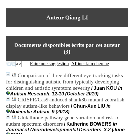
I
du CRA Rhône-Alpes
n
Centre Hospitalier le Vinatier
f
bât 211
Auteur Qiang LI
o
95, Bd Pinel
r
69678 Bron Cedex
m
Horaires
a
Lundi au Vendredi
t
9h00-12h00 13h30-16h00
Documents disponibles écrits par cet auteur
i
Contact
o
(
3
)
Tél:
+33(0)4 37 91 54 65
n
Fax:
+33(0)4 37 91 54 37
e
Faire une suggestion
Affiner la recherche
Mail
t
d
Comparison of three different eye-tracking tasks
e
for distinguishing autistic from typically developing
D
children and autistic symptom severity
o
/
Juan KOU
in
c
Autism Research, 12-10 (October 2019)
u
CRISPR/Cas9-induced shank3b mutant zebrafish
m
display autism-like behaviors
/
Chun-Xue LIU
in
e
Molecular Autism, 9 (2018)
n
Glutathione pathway gene variation and risk of
t
autism spectrum disorders
/
Katherine BOWERS
in
a
Journal of Neurodevelopmental Disorders, 3-2 (June
t