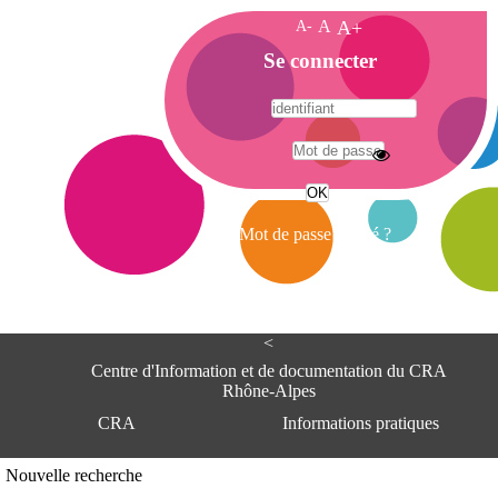
A-
A
A+
A
Se connecter
c
c
u
e
A
i
d
l
r
Mot de passe oublié ?
e
s
s
e
<
C
e
Centre d'Information et de documentation du CRA
n
Rhône-Alpes
t
CRA
Informations pratiques
r
e
d
Adresse
Nouvelle recherche
'
Centre d'information et de documentat