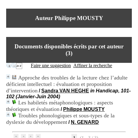
I
du CRA Rhône-Alpes
n
Centre Hospitalier le Vinatier
f
bât 211
Auteur Philippe MOUSTY
o
95, Bd Pinel
r
69678 Bron Cedex
m
Horaires
a
Lundi au Vendredi
t
9h00-12h00 13h30-16h00
Documents disponibles écrits par cet auteur
i
Contact
o
(
3
)
Tél:
+33(0)4 37 91 54 65
n
Fax:
+33(0)4 37 91 54 37
e
Faire une suggestion
Affiner la recherche
Mail
t
d
Approche des troubles de la lecture chez l’adulte
e
déficient intellectuel : évaluation et proposition
D
d’intervention
o
/
Sandra VAN HEGHE
in Handicap, 101-
c
102 (Janvier-Juin 2004)
u
Les habiletés métaphonologiques : aspects
m
théoriques et évaluation
/
Philippe MOUSTY
e
Troubles phonologiques et sous-types de la
n
dyslexie du développement
/
N. GENARD
t
a
t
1
(1 - 3 / 3)