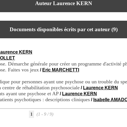
Auteur Laurence KERN
Documents disponibles écrits par cet auteur (
9
)
Laurence KERN
YOLLET
hose. Démarche générale pour créer un programme d'activité p
ose. Faites vos jeux
/
Eric MARCHETTI
ique pour personnes ayant une psychose ou un trouble du spec
 centre de réhabilitation psychosociale
/
Laurence KERN
ents ayant une psychose et AP
/
Laurence KERN
atients psychotiques : descriptions cliniques
/
Isabelle AMAD
1
(1 - 9 / 9)