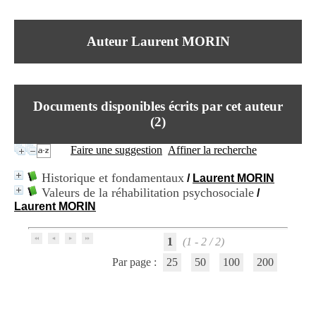
I
du CRA Rhône-Alpes
n
Centre Hospitalier le Vinatier
f
bât 211
Auteur Laurent MORIN
o
95, Bd Pinel
r
69678 Bron Cedex
m
Horaires
a
Lundi au Vendredi
t
9h00-12h00 13h30-16h00
Documents disponibles écrits par cet auteur
i
Contact
o
(
2
)
Tél:
+33(0)4 37 91 54 65
n
Fax:
+33(0)4 37 91 54 37
e
Faire une suggestion
Affiner la recherche
Mail
t
d
Historique et fondamentaux
/
Laurent MORIN
e
Valeurs de la réhabilitation psychosociale
/
D
Laurent MORIN
o
c
u
1
(1 - 2 / 2)
m
e
Par page :
25
50
100
200
n
t
a
t