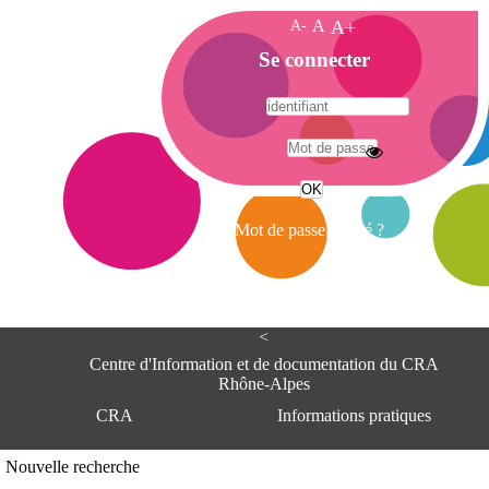
A-
A
A+
A
Se connecter
c
c
u
e
A
i
d
l
r
Mot de passe oublié ?
e
s
s
e
<
C
e
Centre d'Information et de documentation du CRA
n
Rhône-Alpes
t
CRA
Informations pratiques
r
e
d
Adresse
Nouvelle recherche
'
Centre d'information et de documentat