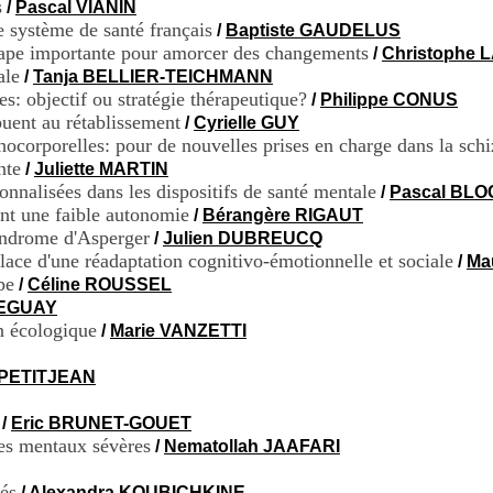
s
/
Pascal VIANIN
 système de santé français
/
Baptiste GAUDELUS
 étape importante pour amorcer des changements
/
Christophe
ale
/
Tanja BELLIER-TEICHMANN
s: objectif ou stratégie thérapeutique?
/
Philippe CONUS
buent au rétablissement
/
Cyrielle GUY
hocorporelles: pour de nouvelles prises en charge dans la sch
nte
/
Juliette MARTIN
onnalisées dans les dispositifs de santé mentale
/
Pascal BL
ant une faible autonomie
/
Bérangère RIGAUT
yndrome d'Asperger
/
Julien DUBREUCQ
Place d'une réadaptation cognitivo-émotionnelle et sociale
/
Ma
pe
/
Céline ROUSSEL
LEGUAY
on écologique
/
Marie VANZETTI
 PETITJEAN
/
Eric BRUNET-GOUET
les mentaux sévères
/
Nematollah JAAFARI
tés
/
Alexandra KOUBICHKINE