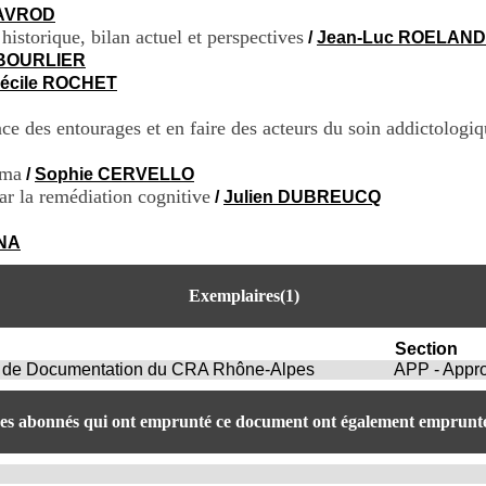
FAVROD
istorique, bilan actuel et perspectives
/
Jean-Luc ROELAN
 BOURLIER
écile ROCHET
e des entourages et en faire des acteurs du soin addictologi
éma
/
Sophie CERVELLO
ar la remédiation cognitive
/
Julien DUBREUCQ
NA
Exemplaires(1)
Section
et de Documentation du CRA Rhône-Alpes
APP - Appr
es abonnés qui ont emprunté ce document ont également emprunté