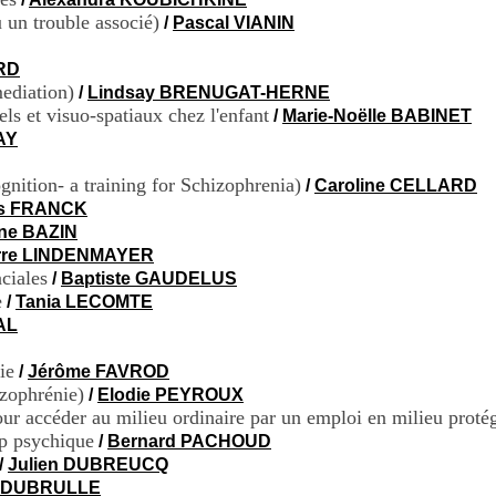
 un trouble associé)
/
Pascal VIANIN
RD
ediation)
/
Lindsay BRENUGAT-HERNE
ls et visuo-spatiaux chez l'enfant
/
Marie-Noëlle BABINET
AY
ition- a training for Schizophrenia)
/
Caroline CELLARD
as FRANCK
ne BAZIN
erre LINDENMAYER
ciales
/
Baptiste GAUDELUS
e
/
Tania LECOMTE
AL
ie
/
Jérôme FAVROD
izophrénie)
/
Elodie PEYROUX
r accéder au milieu ordinaire par un emploi en milieu proté
ap psychique
/
Bernard PACHOUD
/
Julien DUBREUCQ
e DUBRULLE