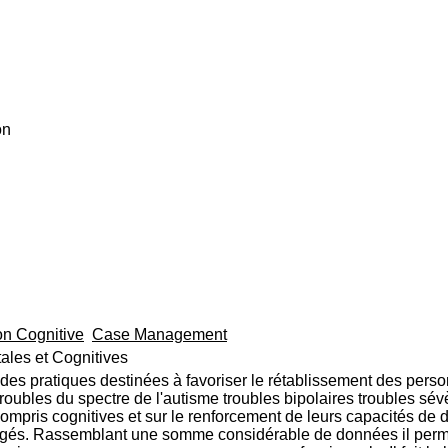
on
n Cognitive
Case Management
les et Cognitives
 des pratiques destinées à favoriser le rétablissement des per
roubles du spectre de l'autisme troubles bipolaires troubles sévèr
mpris cognitives et sur le renforcement de leurs capacités de dé
gagés. Rassemblant une somme considérable de données il permet