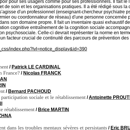
poir pour ses usagers comme pour ses professionnels. Il fait le l
t de soin et les organisations pratiques. Il a été rédigé sous la
 s'agisse d'un professionnel (enseignant-chercheur psychiatre
firmier ou coordonnateur de réseau) d'une personne concernée p
 dans son domaine propre. Il fait un inventaire quasi exhaustif 
ion cognitive entraînement de la cognition sociale accompagnem
ion psychosociale. Celle-ci devrait représenter la norme en ter
un facteur crucial de continuité des parcours de prévention des
c_css/index.php?lvl=notice_display&id=390
ment
/
Patrick LE CARDINAL
en France?
/
Nicolas FRANCK
GAN
RIN
ent
/
Bernard PACHOUD
participation sociale et le rétablissement
/
Antoinette PROU
I
le rétablissement
/
Brice MARTIN
UZHNA
nt dans les troubles mentaux sévères et persistants
/
Eric B