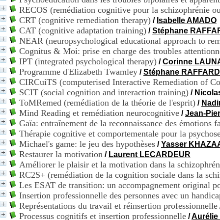
RECOS (remédiation cognitive pour la schizophrénie ou
CRT (cognitive remediation therapy)
/
Isabelle AMADO
CAT (cognitive adaptation training)
/
Stéphane RAFFA
NEAR (neuropsychological educational approach to rem
Cognitus & Moi: prise en charge des troubles attentionne
IPT (integrated psychological therapy)
/
Corinne LAUN
Programme d'Elizabeth Twamley
/
Stéphane RAFFARD
CIRCuiTS (computerised Interactive Remediation of Cogn
SCIT (social cognition and interaction training)
/
Nicol
ToMRemed (remédiation de la théorie de l'esprit)
/
Nadi
Mind Reading et remédiation neurocognitive
/
Jean-Pi
Gaïa: entraînement de la reconnaissance des émotions fa
Thérapie cognitive et comportementale pour la psychos
Michael's game: le jeu des hypothèses
/
Yasser KHAZA
Restaurer la motivation
/
Laurent LECARDEUR
Améliorer le plaisir et la motivation dans la schizophrén
RC2S+ (remédiation de la cognition sociale dans la sch
Les ESAT de transition: un accompagnement original pou
Insertion professionnelle des personnes avec un handic
Représentations du travail et réinsertion professionnelle
Processus cognitifs et insertion professionnelle
/
Auréli