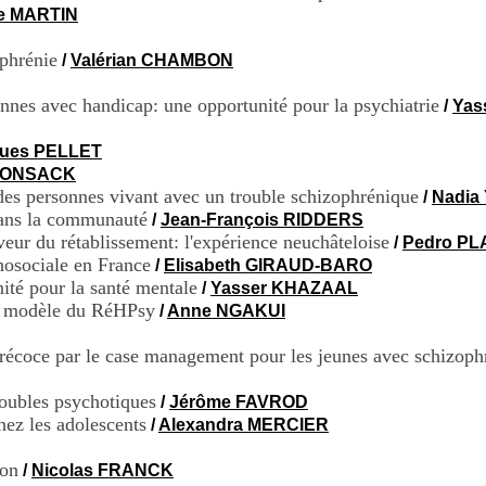
ce MARTIN
ophrénie
/
Valérian CHAMBON
nnes avec handicap: une opportunité pour la psychiatrie
/
Yas
ues PELLET
 BONSACK
 des personnes vivant avec un trouble schizophrénique
/
Nadia
 dans la communauté
/
Jean-François RIDDERS
veur du rétablissement: l'expérience neuchâteloise
/
Pedro P
hosociale en France
/
Elisabeth GIRAUD-BARO
ité pour la santé mentale
/
Yasser KHAZAAL
nt: modèle du RéHPsy
/
Anne NGAKUI
écoce par le case management pour les jeunes avec schizoph
troubles psychotiques
/
Jérôme FAVROD
hez les adolescents
/
Alexandra MERCIER
ion
/
Nicolas FRANCK