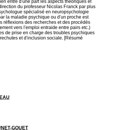
ien entre d'une part les aspects théoriques et
i
 direction du professeur Nicolas Franck par plus
o
 psychologue spécialisé en neuropsychologie
n
ar la maladie psychique ou d'un proche est
d
des réflexions des recherches et des procédés
u
ent vers l'emploi entraide entre pairs etc.)
C
mes de prise en charge des troubles psychiques
R
 rechutes et d'inclusion sociale. [Résumé
A
R
h
ô
n
e
-
A
l
p
e
s
TEAU
C
e
n
t
r
e
RUNET-GOUET