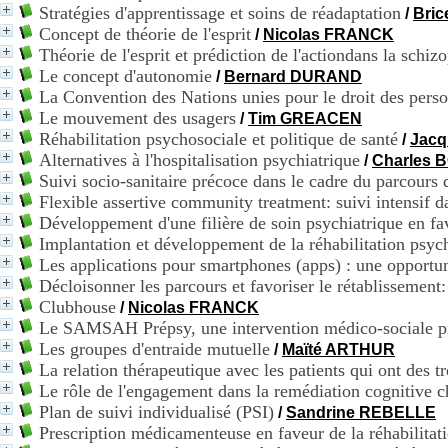
Stratégies d'apprentissage et soins de réadaptation
/
Bri
Concept de théorie de l'esprit
/
Nicolas FRANCK
Théorie de l'esprit et prédiction de l'actiondans la schiz
Le concept d'autonomie
/
Bernard DURAND
La Convention des Nations unies pour le droit des perso
Le mouvement des usagers
/
Tim GREACEN
Réhabilitation psychosociale et politique de santé
/
Jacq
Alternatives à l'hospitalisation psychiatrique
/
Charles
Suivi socio-sanitaire précoce dans le cadre du parcours
Flexible assertive community treatment: suivi intensif
Développement d'une filière de soin psychiatrique en fa
Implantation et développement de la réhabilitation psyc
Les applications pour smartphones (apps) : une opportun
Décloisonner les parcours et favoriser le rétablisseme
Clubhouse
/
Nicolas FRANCK
Le SAMSAH Prépsy, une intervention médico-sociale pr
Les groupes d'entraide mutuelle
/
Maïté ARTHUR
La relation thérapeutique avec les patients qui ont des 
Le rôle de l'engagement dans la remédiation cognitive c
Plan de suivi individualisé (PSI)
/
Sandrine REBELLE
Prescription médicamenteuse en faveur de la réhabilitat