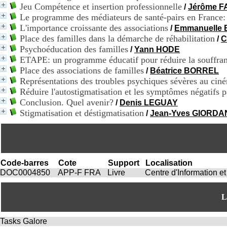
Jeu Compétence et insertion professionnelle
/
Jérôme 
Le programme des médiateurs de santé-pairs en France: h
L'importance croissante des associations
/
Emmanuelle
Place des familles dans la démarche de réhabilitation
/
C
Psychoéducation des familles
/
Yann HODE
ETAPE: un programme éducatif pour réduire la souffranc
Place des associations de familles
/
Béatrice BORREL
Représentations des troubles psychiques sévères au cin
Réduire l'autostigmatisation et les symptômes négatifs p
Conclusion. Quel avenir?
/
Denis LEGUAY
Stigmatisation et déstigmatisation
/
Jean-Yves GIORDA
Code-barres
Cote
Support
Localisation
DOC0004850
APP-F FRA
Livre
Centre d'Information 
L
Tasks Galore