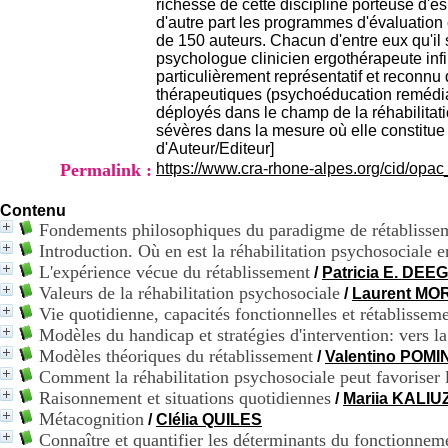
richesse de cette discipline porteuse d'es
d'autre part les programmes d'évaluation e
de 150 auteurs. Chacun d'entre eux qu'il
psychologue clinicien ergothérapeute in
particulièrement représentatif et reconnu
thérapeutiques (psychoéducation remédiat
déployés dans le champ de la réhabilitat
sévères dans la mesure où elle constitue 
d'Auteur/Editeur]
Permalink :
https://www.cra-rhone-alpes.org/cid/opa
Contenu
Fondements philosophiques du paradigme de rétablisse
Introduction. Où en est la réhabilitation psychosociale 
L'expérience vécue du rétablissement
/
Patricia E. DEE
Valeurs de la réhabilitation psychosociale
/
Laurent MO
Vie quotidienne, capacités fonctionnelles et rétablissem
Modèles du handicap et stratégies d'intervention: vers la 
Modèles théoriques du rétablissement
/
Valentino POMIN
Comment la réhabilitation psychosociale peut favoriser 
Raisonnement et situations quotidiennes
/
Mariia KALI
Métacognition
/
Clélia QUILES
Connaître et quantifier les déterminants du fonctionneme