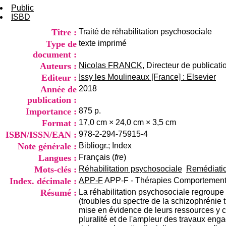
Public
ISBD
Titre :
Traité de réhabilitation psychosociale
Type de
texte imprimé
document :
Auteurs :
Nicolas FRANCK
, Directeur de publicati
Editeur :
Issy les Moulineaux [France] : Elsevier
Année de
2018
publication :
Importance :
875 p.
Format :
17,0 cm × 24,0 cm × 3,5 cm
ISBN/ISSN/EAN :
978-2-294-75915-4
Note générale :
Bibliogr.; Index
Langues :
Français (
fre
)
Mots-clés :
Réhabilitation psychosociale
Remédiatio
Index. décimale :
APP-F
APP-F - Thérapies Comportementa
Résumé :
La réhabilitation psychosociale regroupe
(troubles du spectre de la schizophrénie t
mise en évidence de leurs ressources y co
pluralité et de l'ampleur des travaux en