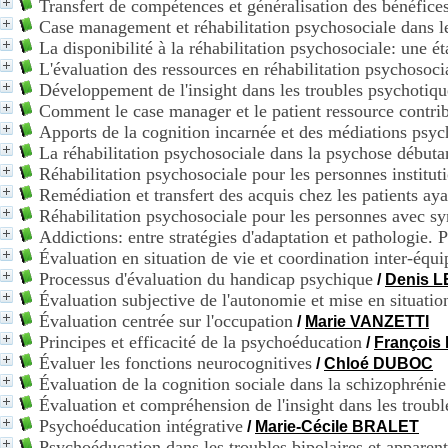
Transfert de compétences et généralisation des bénéfice
Case management et réhabilitation psychosociale dans le
La disponibilité à la réhabilitation psychosociale: une
L'évaluation des ressources en réhabilitation psychosoci
Développement de l'insight dans les troubles psychotique
Comment le case manager et le patient ressource contri
Apports de la cognition incarnée et des médiations psyc
La réhabilitation psychosociale dans la psychose débuta
Réhabilitation psychosociale pour les personnes instituti
Remédiation et transfert des acquis chez les patients ay
Réhabilitation psychosociale pour les personnes avec s
Addictions: entre stratégies d'adaptation et pathologie. 
Évaluation en situation de vie et coordination inter-équi
Processus d'évaluation du handicap psychique
/
Denis 
Évaluation subjective de l'autonomie et mise en situati
Évaluation centrée sur l'occupation
/
Marie VANZETTI
Principes et efficacité de la psychoéducation
/
François
Évaluer les fonctions neurocognitives
/
Chloé DUBOC
Évaluation de la cognition sociale dans la schizophrénie
Évaluation et compréhension de l'insight dans les troub
Psychoéducation intégrative
/
Marie-Cécile BRALET
Psychoéducation dans les troubles bipolaires et apparen