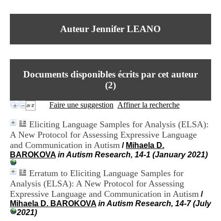
I
du CRA Rhône-Alpes
n
Centre Hospitalier le Vinatier
f
bât 211
Auteur Jennifer LEANO
o
95, Bd Pinel
r
69678 Bron Cedex
m
Horaires
a
Lundi au Vendredi
t
9h00-12h00 13h30-16h00
Documents disponibles écrits par cet auteur
i
Contact
o
(
2
)
Tél:
+33(0)4 37 91 54 65
n
Fax:
+33(0)4 37 91 54 37
e
Faire une suggestion
Affiner la recherche
Mail
t
d
Eliciting Language Samples for Analysis (ELSA):
e
A New Protocol for Assessing Expressive Language
D
and Communication in Autism
o
/
Mihaela D.
c
BAROKOVA
in Autism Research, 14-1 (January 2021)
u
m
Erratum to Eliciting Language Samples for
e
Analysis (ELSA): A New Protocol for Assessing
n
Expressive Language and Communication in Autism
/
t
Mihaela D. BAROKOVA
in Autism Research, 14-7 (July
a
2021)
t