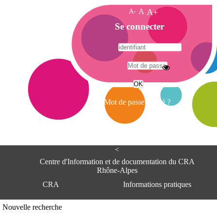
A-
A
A+
A
Se connecter
c
c
u
e
A
i
d
l
r
Mot de passe oublié ?
e
s
s
e
<
C
e
Centre d'Information et de documentation du CRA
n
Rhône-Alpes
t
CRA
Informations pratiques
r
e
d
Adresse
Nouvelle recherche
'
Centre d'information et de documentat