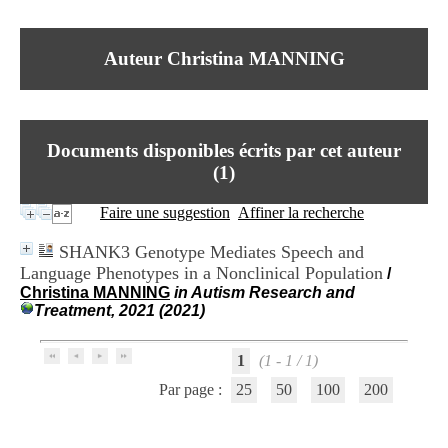
I
du CRA Rhône-Alpes
n
Centre Hospitalier le Vinatier
f
bât 211
Auteur Christina MANNING
o
95, Bd Pinel
r
69678 Bron Cedex
m
Horaires
a
Lundi au Vendredi
t
9h00-12h00 13h30-16h00
Documents disponibles écrits par cet auteur
i
Contact
o
(
1
)
Tél:
+33(0)4 37 91 54 65
n
Fax:
+33(0)4 37 91 54 37
e
Faire une suggestion
Affiner la recherche
Mail
t
d
SHANK3 Genotype Mediates Speech and
e
Language Phenotypes in a Nonclinical Population
/
D
Christina MANNING
in Autism Research and
o
Treatment, 2021 (2021)
c
u
m
1
(1 - 1 / 1)
e
n
Par page :
25
50
100
200
t
a
t