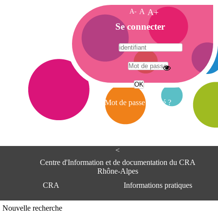
A-
A
A+
A
Se connecter
c
c
u
e
A
i
d
l
r
Mot de passe oublié ?
e
s
s
e
<
C
e
Centre d'Information et de documentation du CRA
n
Rhône-Alpes
t
CRA
Informations pratiques
r
e
d
Adresse
Nouvelle recherche
'
Centre d'information et de documentat