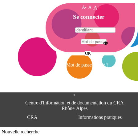
A-
A
A+
A
Se connecter
c
c
u
e
A
i
d
l
r
Mot de passe oublié ?
e
s
s
e
<
C
e
Centre d'Information et de documentation du CRA
n
Rhône-Alpes
t
CRA
Informations pratiques
r
e
d
Adresse
Nouvelle recherche
'
Centre d'information et de documentat