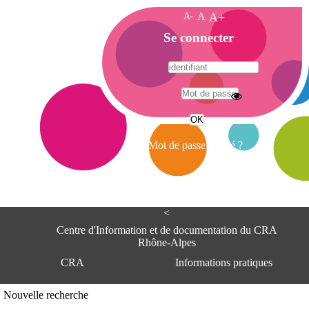
A-
A
A+
A
Se connecter
c
c
u
e
A
i
d
l
r
Mot de passe oublié ?
e
s
s
e
<
C
e
Centre d'Information et de documentation du CRA
n
Rhône-Alpes
t
CRA
Informations pratiques
r
e
d
Adresse
Nouvelle recherche
'
Centre d'information et de documentat