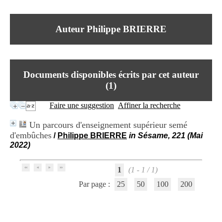
I
du CRA Rhône-Alpes
n
Centre Hospitalier le Vinatier
f
bât 211
Auteur Philippe BRIERRE
o
95, Bd Pinel
r
69678 Bron Cedex
m
Horaires
a
Lundi au Vendredi
t
9h00-12h00 13h30-16h00
Documents disponibles écrits par cet auteur
i
Contact
o
(
1
)
Tél:
+33(0)4 37 91 54 65
n
Fax:
+33(0)4 37 91 54 37
e
Faire une suggestion
Affiner la recherche
Mail
t
d
Un parcours d'enseignement supérieur semé
e
d'embûches
/
Philippe BRIERRE
in Sésame, 221 (Mai
D
2022)
o
c
u
1
(1 - 1 / 1)
m
e
Par page :
25
50
100
200
n
t
a
t