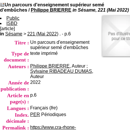
I
du CRA Rhône-Alpes
Un parcours d'enseignement supérieur semé
n
Centre Hospitalier le Vinatier
d'embûches
/
Philippe BRIERRE
in Sésame, 221 (Mai 2022)
f
bât 211
o
Public
95, Bd Pinel
r
ISBD
69678 Bron Cedex
m
[article]
Horaires
a
in
Sésame
>
221 (Mai 2022)
. - p.6
Lundi au Vendredi
t
9h00-12h00 13h30-16h00
Titre :
Un parcours d'enseignement
i
Contact
supérieur semé d'embûches
o
Tél:
+33(0)4 37 91 54 65
Type de
texte imprimé
n
Fax:
+33(0)4 37 91 54 37
e
document :
Mail
t
Auteurs :
Philippe BRIERRE
, Auteur ;
d
Sylvaine RIBADEAU DUMAS
,
e
Auteur
D
Année de
2022
o
publication :
c
Article en
p.6
u
m
page(s) :
e
Langues :
Français (
fre
)
n
Index.
PER
Périodiques
t
décimale :
a
t
Permalink :
https://www.cra-rhone-