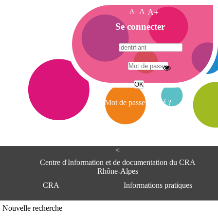
A-
A
A+
A
Se connecter
c
c
u
e
A
i
d
l
r
Mot de passe oublié ?
e
s
s
e
<
C
e
Centre d'Information et de documentation du CRA
n
Rhône-Alpes
t
CRA
Informations pratiques
r
e
d
Adresse
Nouvelle recherche
'
Centre d'information et de documentat