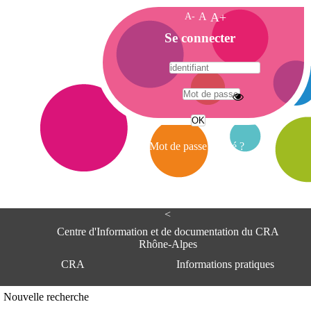
A-
A
A+
A
Se connecter
c
c
u
e
A
i
d
l
r
Mot de passe oublié ?
e
s
s
e
<
C
e
Centre d'Information et de documentation du CRA
n
Rhône-Alpes
t
CRA
Informations pratiques
r
e
d
Adresse
Nouvelle recherche
'
Centre d'information et de documentat