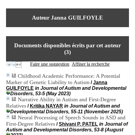
I
du CRA Rhône-Alpes
n
Centre Hospitalier le Vinatier
f
bât 211
Auteur Janna GUILFOYLE
o
95, Bd Pinel
r
69678 Bron Cedex
m
Horaires
a
Lundi au Vendredi
t
9h00-12h00 13h30-16h00
Documents disponibles écrits par cet auteur
i
Contact
o
(
3
)
Tél:
+33(0)4 37 91 54 65
n
Fax:
+33(0)4 37 91 54 37
e
Faire une suggestion
Affiner la recherche
Mail
t
d
Childhood Academic Performance: A Potential
e
Marker of Genetic Liability to Autism
/
Janna
D
GUILFOYLE
in Journal of Autism and Developmental
o
Disorders, 53-5 (May 2023)
c
Narrative Ability in Autism and First-Degree
u
m
Relatives
/
Kritika NAYAR
in Journal of Autism and
e
Developmental Disorders, 55-11 (November 2025)
n
Neural Processing of Speech Sounds in ASD and
t
First-Degree Relatives
/
Shivani P. PATEL
in Journal of
a
Autism and Developmental Disorders, 53-8 (August
t