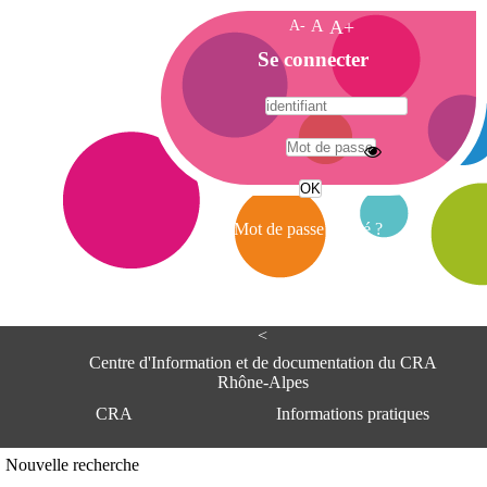
A-
A
A+
A
Se connecter
c
c
u
e
A
i
d
l
r
Mot de passe oublié ?
e
s
s
e
<
C
e
Centre d'Information et de documentation du CRA
n
Rhône-Alpes
t
CRA
Informations pratiques
r
e
d
Adresse
Nouvelle recherche
'
Centre d'information et de documentat