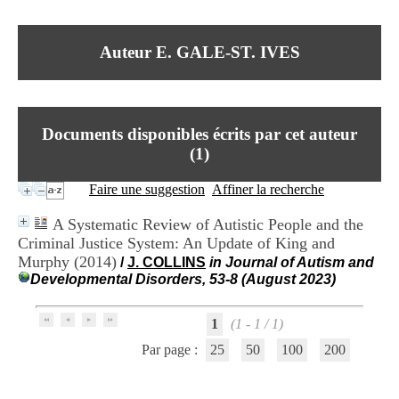
I
du CRA Rhône-Alpes
n
Centre Hospitalier le Vinatier
f
bât 211
Auteur E. GALE-ST. IVES
o
95, Bd Pinel
r
69678 Bron Cedex
m
Horaires
a
Lundi au Vendredi
t
9h00-12h00 13h30-16h00
Documents disponibles écrits par cet auteur
i
Contact
o
(
1
)
Tél:
+33(0)4 37 91 54 65
n
Fax:
+33(0)4 37 91 54 37
e
Faire une suggestion
Affiner la recherche
Mail
t
d
A Systematic Review of Autistic People and the
e
Criminal Justice System: An Update of King and
D
Murphy (2014)
o
/
J. COLLINS
in Journal of Autism and
c
Developmental Disorders, 53-8 (August 2023)
u
m
1
(1 - 1 / 1)
e
n
Par page :
25
50
100
200
t
a
t