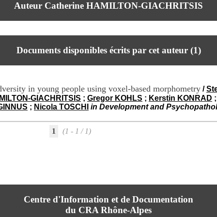
Auteur Catherine HAMILTON-GIACHRITSIS
Documents disponibles écrits par cet auteur (
1
)
o adversity in young people using voxel-based morphometry
/
St
AMILTON-GIACHRITSIS
;
Gregor KOHLS
;
Kerstin KONRAD
AGINNUS
;
Nicola TOSCHI
in Development and Psychopathol
1
(1 - 1 / 1)
Centre d'Information et de Documentation
du CRA Rhône-Alpes