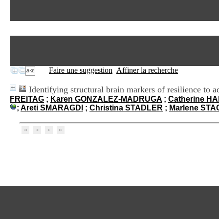
Faire une suggestion
Affiner la recherche
Identifying structural brain markers of resilience t
FREITAG
;
Karen GONZALEZ-MADRUGA
;
Catherine H
;
Areti SMARAGDI
;
Christina STADLER
;
Marlene ST