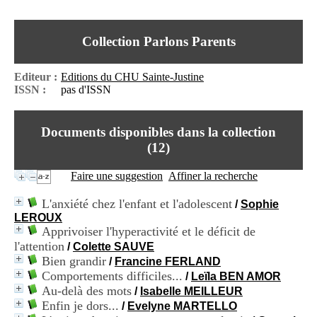
I
du CRA Rhône-Alpes
n
Centre Hospitalier le Vinatier
f
bât 211
Collection Parlons Parents
o
95, Bd Pinel
r
69678 Bron Cedex
m
Horaires
Editeur :
Editions du CHU Sainte-Justine
a
Lundi au Vendredi
ISSN :
pas d'ISSN
t
9h00-12h00 13h30-16h00
i
Contact
o
Tél:
+33(0)4 37 91 54 65
Documents disponibles dans la collection
n
Fax:
+33(0)4 37 91 54 37
e
(
12
)
Mail
t
d
Faire une suggestion
Affiner la recherche
e
D
L'anxiété chez l'enfant et l'adolescent
/
Sophie
o
LEROUX
c
Apprivoiser l'hyperactivité et le déficit de
u
l'attention
m
/
Colette SAUVE
e
Bien grandir
/
Francine FERLAND
n
Comportements difficiles...
/
Leïla BEN AMOR
t
Au-delà des mots
/
Isabelle MEILLEUR
a
Enfin je dors...
/
Evelyne MARTELLO
t