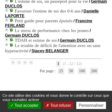
L'estime de soi, un passeport pour la vie
/
Germain
i
DUCLOS
o
Favoriser l'estime de soi des 0-6 ans
n
/
Danielle
d
LAPORTE
u
Petit guide pour parents épuisés
/
Francine
C
FERLAND
R
Le stress de performance chez les jeunes
/
A
Germain DUCLOS
R
TDAH et estime de soi
/
Germain DUCLOS
h
Le trouble de déficit de l'attention avec ou sans
ô
hyperactivité
/
Stacey BELANGER
n
e
-
1
(1 - 12 / 12)
A
l
Par page :
25
50
100
200
p
e
s
C
e
Ce site utilise des cookies et vous donne le contrôle sur ceux que
n
Centre d'Information et de Documentation
vous souhaitez activer
t
du CRA Rhône-Alpes
Tout accepter
Tout refuser
Personnaliser
r
e