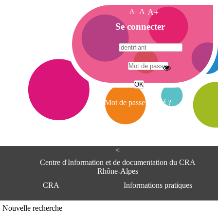
A-
A
A+
A
Se connecter
c
c
u
e
A
i
d
l
r
Mot de passe oublié ?
e
s
s
e
<
C
e
Centre d'Information et de documentation du CRA
n
Rhône-Alpes
t
CRA
Informations pratiques
r
e
d
Adresse
Nouvelle recherche
'
Centre d'information et de documentat