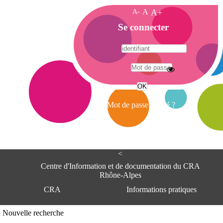
A-
A
A+
A
Se connecter
c
c
u
e
A
i
d
l
r
Mot de passe oublié ?
e
s
s
e
<
C
e
Centre d'Information et de documentation du CRA
n
Rhône-Alpes
t
CRA
Informations pratiques
r
e
d
Adresse
Nouvelle recherche
'
Centre d'information et de documentat