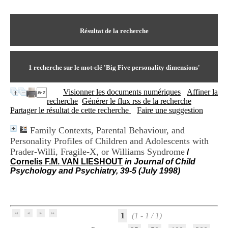
I
du CRA Rhône-Alpes
n
Centre Hospitalier le Vinatier
f
bât 211
o
Résultat de la recherche
95, Bd Pinel
r
69678 Bron Cedex
m
Horaires
a
Lundi au Vendredi
t
1
recherche sur le mot-clé
'Big Five personality dimensions'
9h00-12h00 13h30-16h00
i
Contact
o
Tél:
+33(0)4 37 91 54 65
Visionner les documents numériques
Affiner la
n
Fax:
+33(0)4 37 91 54 37
recherche
Générer le flux rss de la recherche
e
Mail
Partager le résultat de cette recherche
Faire une suggestion
t
d
Family Contexts, Parental Behaviour, and
e
Personality Profiles of Children and Adolescents with
D
o
Prader-Willi, Fragile-X, or Williams Syndrome
/
c
Cornelis F.M. VAN LIESHOUT
in Journal of Child
u
Psychology and Psychiatry, 39-5 (July 1998)
m
e
n
t
a
1
(1 - 1 / 1)
t